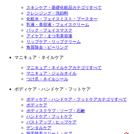
スキンケア・基礎化粧品カテゴリすべて
クレンジング・洗顔料
化粧水・フェイスミスト・ブースター
乳液・美容液・フェイスクリーム
パック・フェイスマスク
アイケア・まつ毛美容液
リップケア・リップクリーム
角質除去・ピーリング
マニキュア・ネイルケア
マニキュア・ネイルケアカテゴリすべて
マニキュア・ジェルネイル
つけ爪・ネイルシール
ボディケア・ハンドケア・フットケア
ボディケア・ハンドケア・フットケアカテゴリすべて
ボディケア
ボディスクラブ・ソープ・石鹸
ハンドケア・フットケア
バストアップ・ヒップケア
デンタルケア
脱毛除毛クリーム・ケア