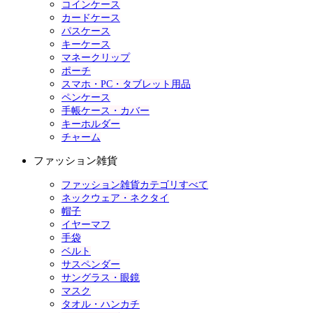
コインケース
カードケース
パスケース
キーケース
マネークリップ
ポーチ
スマホ・PC・タブレット用品
ペンケース
手帳ケース・カバー
キーホルダー
チャーム
ファッション雑貨
ファッション雑貨カテゴリすべて
ネックウェア・ネクタイ
帽子
イヤーマフ
手袋
ベルト
サスペンダー
サングラス・眼鏡
マスク
タオル・ハンカチ