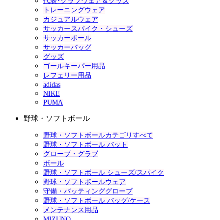
代表･クラブウェア＆グッズ
トレーニングウェア
カジュアルウェア
サッカースパイク・シューズ
サッカーボール
サッカーバッグ
グッズ
ゴールキーパー用品
レフェリー用品
adidas
NIKE
PUMA
野球・ソフトボール
野球・ソフトボールカテゴリすべて
野球・ソフトボール バット
グローブ・グラブ
ボール
野球・ソフトボール シューズ/スパイク
野球・ソフトボールウェア
守備・バッティンググローブ
野球・ソフトボール バッグ/ケース
メンテナンス用品
MIZUNO