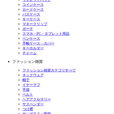
コインケース
カードケース
パスケース
キーケース
マネークリップ
ポーチ
スマホ・PC・タブレット用品
ペンケース
手帳ケース・カバー
キーホルダー
チャーム
ファッション雑貨
ファッション雑貨カテゴリすべて
ネックウェア
帽子
イヤーマフ
手袋
ベルト
ヘアアクセサリー
サスペンダー
つけ襟
サングラス・眼鏡