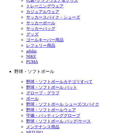
代表･クラブウェア＆グッズ
トレーニングウェア
カジュアルウェア
サッカースパイク・シューズ
サッカーボール
サッカーバッグ
グッズ
ゴールキーパー用品
レフェリー用品
adidas
NIKE
PUMA
野球・ソフトボール
野球・ソフトボールカテゴリすべて
野球・ソフトボール バット
グローブ・グラブ
ボール
野球・ソフトボール シューズ/スパイク
野球・ソフトボールウェア
守備・バッティンググローブ
野球・ソフトボール バッグ/ケース
メンテナンス用品
MIZUNO