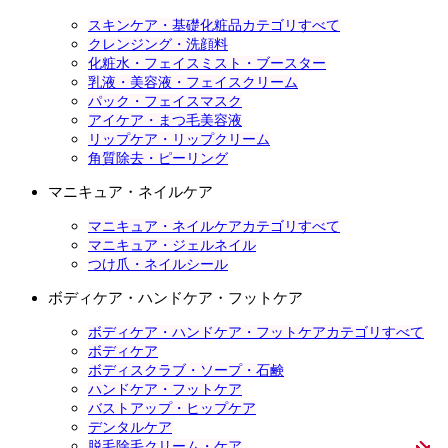
スキンケア・基礎化粧品カテゴリすべて
クレンジング・洗顔料
化粧水・フェイスミスト・ブースター
乳液・美容液・フェイスクリーム
パック・フェイスマスク
アイケア・まつ毛美容液
リップケア・リップクリーム
角質除去・ピーリング
マニキュア・ネイルケア
マニキュア・ネイルケアカテゴリすべて
マニキュア・ジェルネイル
つけ爪・ネイルシール
ボディケア・ハンドケア・フットケア
ボディケア・ハンドケア・フットケアカテゴリすべて
ボディケア
ボディスクラブ・ソープ・石鹸
ハンドケア・フットケア
バストアップ・ヒップケア
デンタルケア
脱毛除毛クリーム・ケア