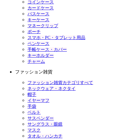
コインケース
カードケース
パスケース
キーケース
マネークリップ
ポーチ
スマホ・PC・タブレット用品
ペンケース
手帳ケース・カバー
キーホルダー
チャーム
ファッション雑貨
ファッション雑貨カテゴリすべて
ネックウェア・ネクタイ
帽子
イヤーマフ
手袋
ベルト
サスペンダー
サングラス・眼鏡
マスク
タオル・ハンカチ