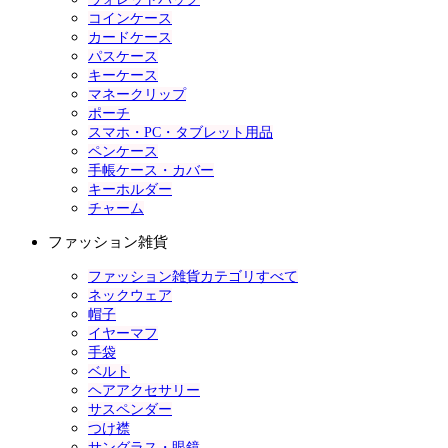
コインケース
カードケース
パスケース
キーケース
マネークリップ
ポーチ
スマホ・PC・タブレット用品
ペンケース
手帳ケース・カバー
キーホルダー
チャーム
ファッション雑貨
ファッション雑貨カテゴリすべて
ネックウェア
帽子
イヤーマフ
手袋
ベルト
ヘアアクセサリー
サスペンダー
つけ襟
サングラス・眼鏡