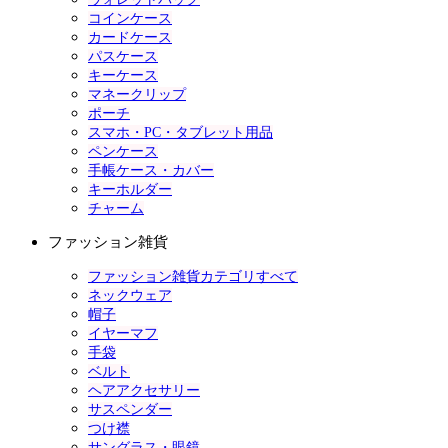
コインケース
カードケース
パスケース
キーケース
マネークリップ
ポーチ
スマホ・PC・タブレット用品
ペンケース
手帳ケース・カバー
キーホルダー
チャーム
ファッション雑貨
ファッション雑貨カテゴリすべて
ネックウェア
帽子
イヤーマフ
手袋
ベルト
ヘアアクセサリー
サスペンダー
つけ襟
サングラス・眼鏡