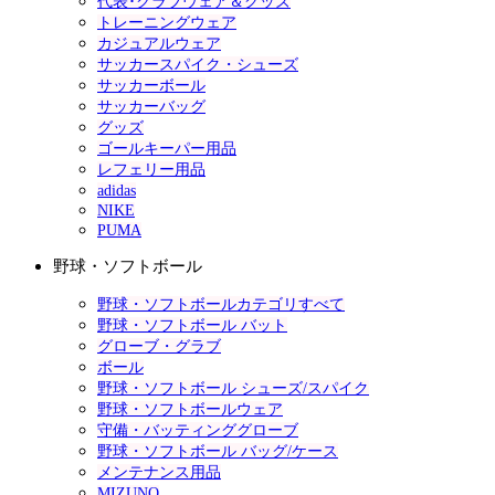
代表･クラブウェア＆グッズ
トレーニングウェア
カジュアルウェア
サッカースパイク・シューズ
サッカーボール
サッカーバッグ
グッズ
ゴールキーパー用品
レフェリー用品
adidas
NIKE
PUMA
野球・ソフトボール
野球・ソフトボールカテゴリすべて
野球・ソフトボール バット
グローブ・グラブ
ボール
野球・ソフトボール シューズ/スパイク
野球・ソフトボールウェア
守備・バッティンググローブ
野球・ソフトボール バッグ/ケース
メンテナンス用品
MIZUNO