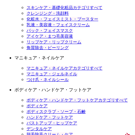
スキンケア・基礎化粧品カテゴリすべて
クレンジング・洗顔料
化粧水・フェイスミスト・ブースター
乳液・美容液・フェイスクリーム
パック・フェイスマスク
アイケア・まつ毛美容液
リップケア・リップクリーム
角質除去・ピーリング
マニキュア・ネイルケア
マニキュア・ネイルケアカテゴリすべて
マニキュア・ジェルネイル
つけ爪・ネイルシール
ボディケア・ハンドケア・フットケア
ボディケア・ハンドケア・フットケアカテゴリすべて
ボディケア
ボディスクラブ・ソープ・石鹸
ハンドケア・フットケア
バストアップ・ヒップケア
デンタルケア
脱毛除毛クリーム・ケア