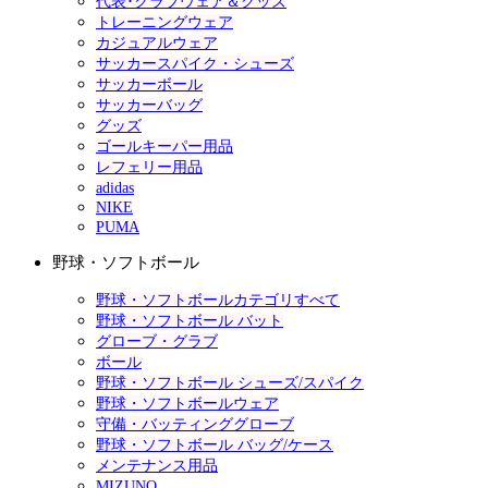
代表･クラブウェア＆グッズ
トレーニングウェア
カジュアルウェア
サッカースパイク・シューズ
サッカーボール
サッカーバッグ
グッズ
ゴールキーパー用品
レフェリー用品
adidas
NIKE
PUMA
野球・ソフトボール
野球・ソフトボールカテゴリすべて
野球・ソフトボール バット
グローブ・グラブ
ボール
野球・ソフトボール シューズ/スパイク
野球・ソフトボールウェア
守備・バッティンググローブ
野球・ソフトボール バッグ/ケース
メンテナンス用品
MIZUNO