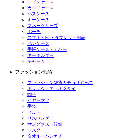
コインケース
カードケース
パスケース
キーケース
マネークリップ
ポーチ
スマホ・PC・タブレット用品
ペンケース
手帳ケース・カバー
キーホルダー
チャーム
ファッション雑貨
ファッション雑貨カテゴリすべて
ネックウェア・ネクタイ
帽子
イヤーマフ
手袋
ベルト
サスペンダー
サングラス・眼鏡
マスク
タオル・ハンカチ