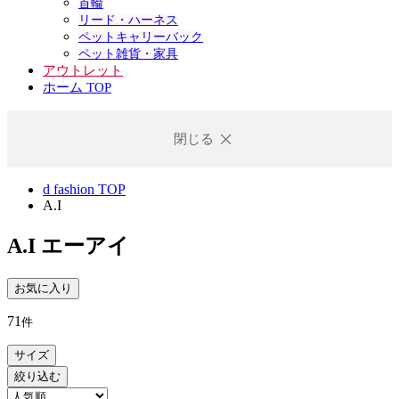
首輪
リード・ハーネス
ペットキャリーバック
ペット雑貨・家具
アウトレット
ホーム TOP
閉じる
d fashion TOP
A.I
A.I
エーアイ
お気に入り
71
件
サイズ
絞り込む