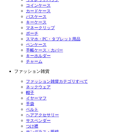
コインケース
カードケース
パスケース
キーケース
マネークリップ
ポーチ
スマホ・PC・タブレット用品
ペンケース
手帳ケース・カバー
キーホルダー
チャーム
ファッション雑貨
ファッション雑貨カテゴリすべて
ネックウェア
帽子
イヤーマフ
手袋
ベルト
ヘアアクセサリー
サスペンダー
つけ襟
サングラス・眼鏡