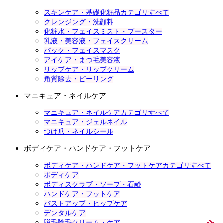
スキンケア・基礎化粧品カテゴリすべて
クレンジング・洗顔料
化粧水・フェイスミスト・ブースター
乳液・美容液・フェイスクリーム
パック・フェイスマスク
アイケア・まつ毛美容液
リップケア・リップクリーム
角質除去・ピーリング
マニキュア・ネイルケア
マニキュア・ネイルケアカテゴリすべて
マニキュア・ジェルネイル
つけ爪・ネイルシール
ボディケア・ハンドケア・フットケア
ボディケア・ハンドケア・フットケアカテゴリすべて
ボディケア
ボディスクラブ・ソープ・石鹸
ハンドケア・フットケア
バストアップ・ヒップケア
デンタルケア
脱毛除毛クリーム・ケア