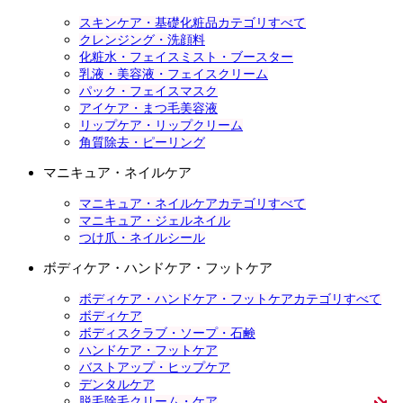
スキンケア・基礎化粧品カテゴリすべて
クレンジング・洗顔料
化粧水・フェイスミスト・ブースター
乳液・美容液・フェイスクリーム
パック・フェイスマスク
アイケア・まつ毛美容液
リップケア・リップクリーム
角質除去・ピーリング
マニキュア・ネイルケア
マニキュア・ネイルケアカテゴリすべて
マニキュア・ジェルネイル
つけ爪・ネイルシール
ボディケア・ハンドケア・フットケア
ボディケア・ハンドケア・フットケアカテゴリすべて
ボディケア
ボディスクラブ・ソープ・石鹸
ハンドケア・フットケア
バストアップ・ヒップケア
デンタルケア
脱毛除毛クリーム・ケア