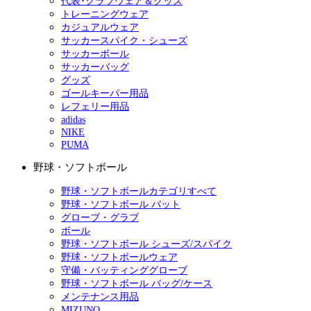
代表･クラブウェア＆グッズ
トレーニングウェア
カジュアルウェア
サッカースパイク・シューズ
サッカーボール
サッカーバッグ
グッズ
ゴールキーパー用品
レフェリー用品
adidas
NIKE
PUMA
野球・ソフトボール
野球・ソフトボールカテゴリすべて
野球・ソフトボール バット
グローブ・グラブ
ボール
野球・ソフトボール シューズ/スパイク
野球・ソフトボールウェア
守備・バッティンググローブ
野球・ソフトボール バッグ/ケース
メンテナンス用品
MIZUNO