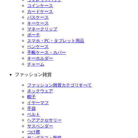
コインケース
カードケース
パスケース
キーケース
マネークリップ
ポーチ
スマホ・PC・タブレット用品
ペンケース
手帳ケース・カバー
キーホルダー
チャーム
ファッション雑貨
ファッション雑貨カテゴリすべて
ネックウェア
帽子
イヤーマフ
手袋
ベルト
ヘアアクセサリー
サスペンダー
つけ襟
サングラス・眼鏡