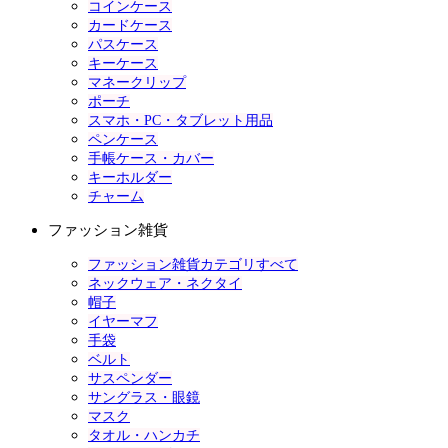
コインケース
カードケース
パスケース
キーケース
マネークリップ
ポーチ
スマホ・PC・タブレット用品
ペンケース
手帳ケース・カバー
キーホルダー
チャーム
ファッション雑貨
ファッション雑貨カテゴリすべて
ネックウェア・ネクタイ
帽子
イヤーマフ
手袋
ベルト
サスペンダー
サングラス・眼鏡
マスク
タオル・ハンカチ