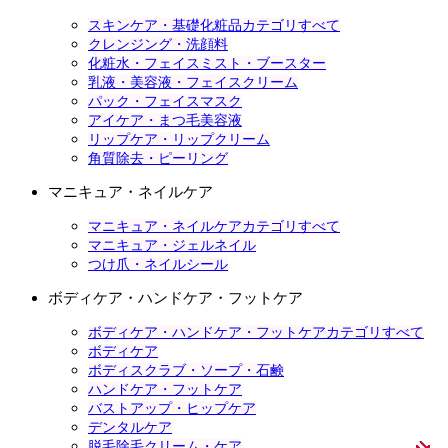
スキンケア・基礎化粧品カテゴリすべて
クレンジング・洗顔料
化粧水・フェイスミスト・ブースター
乳液・美容液・フェイスクリーム
パック・フェイスマスク
アイケア・まつ毛美容液
リップケア・リップクリーム
角質除去・ピーリング
マニキュア・ネイルケア
マニキュア・ネイルケアカテゴリすべて
マニキュア・ジェルネイル
つけ爪・ネイルシール
ボディケア・ハンドケア・フットケア
ボディケア・ハンドケア・フットケアカテゴリすべて
ボディケア
ボディスクラブ・ソープ・石鹸
ハンドケア・フットケア
バストアップ・ヒップケア
デンタルケア
脱毛除毛クリーム・ケア