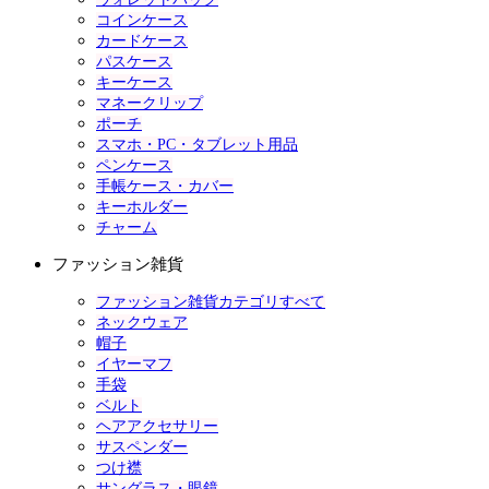
コインケース
カードケース
パスケース
キーケース
マネークリップ
ポーチ
スマホ・PC・タブレット用品
ペンケース
手帳ケース・カバー
キーホルダー
チャーム
ファッション雑貨
ファッション雑貨カテゴリすべて
ネックウェア
帽子
イヤーマフ
手袋
ベルト
ヘアアクセサリー
サスペンダー
つけ襟
サングラス・眼鏡