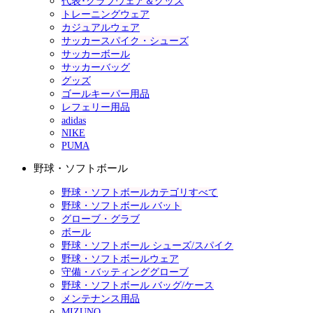
代表･クラブウェア＆グッズ
トレーニングウェア
カジュアルウェア
サッカースパイク・シューズ
サッカーボール
サッカーバッグ
グッズ
ゴールキーパー用品
レフェリー用品
adidas
NIKE
PUMA
野球・ソフトボール
野球・ソフトボールカテゴリすべて
野球・ソフトボール バット
グローブ・グラブ
ボール
野球・ソフトボール シューズ/スパイク
野球・ソフトボールウェア
守備・バッティンググローブ
野球・ソフトボール バッグ/ケース
メンテナンス用品
MIZUNO