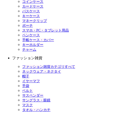
コインケース
カードケース
パスケース
キーケース
マネークリップ
ポーチ
スマホ・PC・タブレット用品
ペンケース
手帳ケース・カバー
キーホルダー
チャーム
ファッション雑貨
ファッション雑貨カテゴリすべて
ネックウェア・ネクタイ
帽子
イヤーマフ
手袋
ベルト
サスペンダー
サングラス・眼鏡
マスク
タオル・ハンカチ