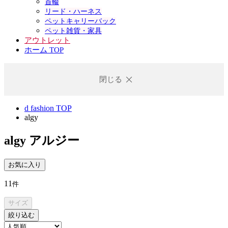
首輪
リード・ハーネス
ペットキャリーバック
ペット雑貨・家具
アウトレット
ホーム TOP
閉じる
d fashion TOP
algy
algy
アルジー
お気に入り
11
件
サイズ
絞り込む