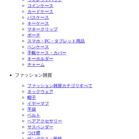
コインケース
カードケース
パスケース
キーケース
マネークリップ
ポーチ
スマホ・PC・タブレット用品
ペンケース
手帳ケース・カバー
キーホルダー
チャーム
ファッション雑貨
ファッション雑貨カテゴリすべて
ネックウェア
帽子
イヤーマフ
手袋
ベルト
ヘアアクセサリー
サスペンダー
つけ襟
サングラス・眼鏡