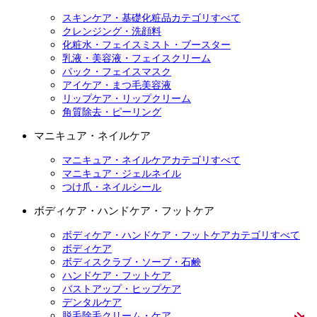
スキンケア・基礎化粧品カテゴリすべて
クレンジング・洗顔料
化粧水・フェイスミスト・ブースター
乳液・美容液・フェイスクリーム
パック・フェイスマスク
アイケア・まつ毛美容液
リップケア・リップクリーム
角質除去・ピーリング
マニキュア・ネイルケア
マニキュア・ネイルケアカテゴリすべて
マニキュア・ジェルネイル
つけ爪・ネイルシール
ボディケア・ハンドケア・フットケア
ボディケア・ハンドケア・フットケアカテゴリすべて
ボディケア
ボディスクラブ・ソープ・石鹸
ハンドケア・フットケア
バストアップ・ヒップケア
デンタルケア
脱毛除毛クリーム・ケア