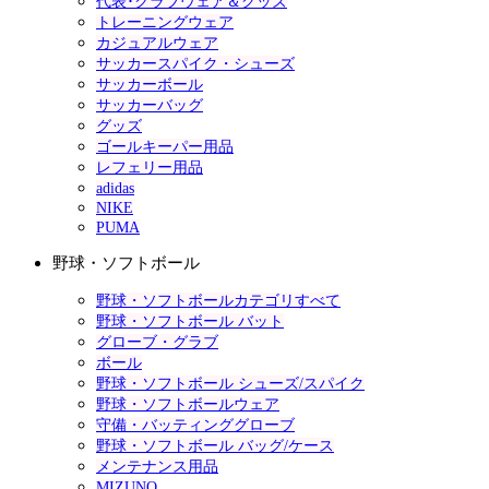
代表･クラブウェア＆グッズ
トレーニングウェア
カジュアルウェア
サッカースパイク・シューズ
サッカーボール
サッカーバッグ
グッズ
ゴールキーパー用品
レフェリー用品
adidas
NIKE
PUMA
野球・ソフトボール
野球・ソフトボールカテゴリすべて
野球・ソフトボール バット
グローブ・グラブ
ボール
野球・ソフトボール シューズ/スパイク
野球・ソフトボールウェア
守備・バッティンググローブ
野球・ソフトボール バッグ/ケース
メンテナンス用品
MIZUNO