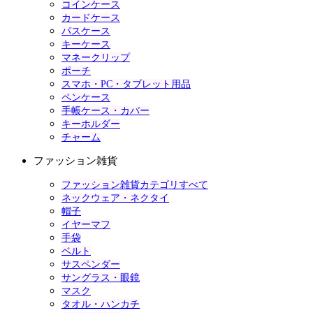
コインケース
カードケース
パスケース
キーケース
マネークリップ
ポーチ
スマホ・PC・タブレット用品
ペンケース
手帳ケース・カバー
キーホルダー
チャーム
ファッション雑貨
ファッション雑貨カテゴリすべて
ネックウェア・ネクタイ
帽子
イヤーマフ
手袋
ベルト
サスペンダー
サングラス・眼鏡
マスク
タオル・ハンカチ