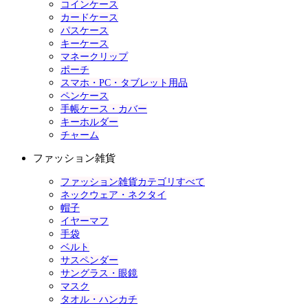
コインケース
カードケース
パスケース
キーケース
マネークリップ
ポーチ
スマホ・PC・タブレット用品
ペンケース
手帳ケース・カバー
キーホルダー
チャーム
ファッション雑貨
ファッション雑貨カテゴリすべて
ネックウェア・ネクタイ
帽子
イヤーマフ
手袋
ベルト
サスペンダー
サングラス・眼鏡
マスク
タオル・ハンカチ