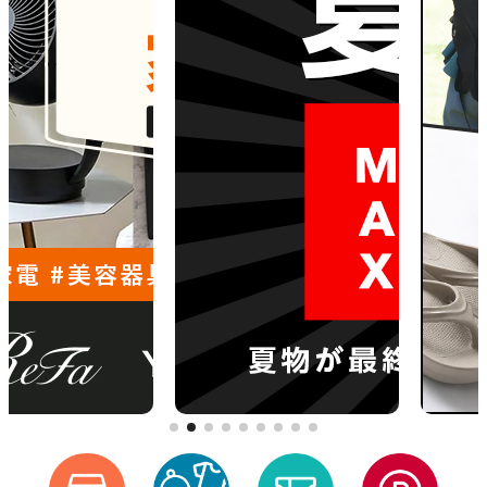
[5/18] システムメンテナンスの実施について
【注意喚起】「d fashion」の模倣サイトにご注意ください
[4/27] GW期間の営業・配送について
[3/27] 【重要】「FOMA」および「iモード」終了に伴うdショッピングのご利用に関する対応のお願い
[2/18] 毎月0・5のつく日、日曜日開催「d fashionデー」の特典内容変更のお知らせ（2026年3月1日～）
[2/10] システムメンテナンスの実施について
[1/21] 【復旧/お詫び】お客様情報（お届け先住所）の更新・新規登録ができない事象について
[12/15] 年末年始の営業および配送についてのご案内
[12/10] 送料実質無料クーポンを開始しました。1回のご注文で8,000円以上ご購入(返品差引後)の場合、送料分のクーポンをプレゼントします。
[10/27] ｄカード以外のクレジットカードの名義登録の必須化とdアカウント情報の更新のお願い
[8/27]購入手続き時のパスキー認証の追加について
[8/6]お盆期間中の営業および配送についてのご案内