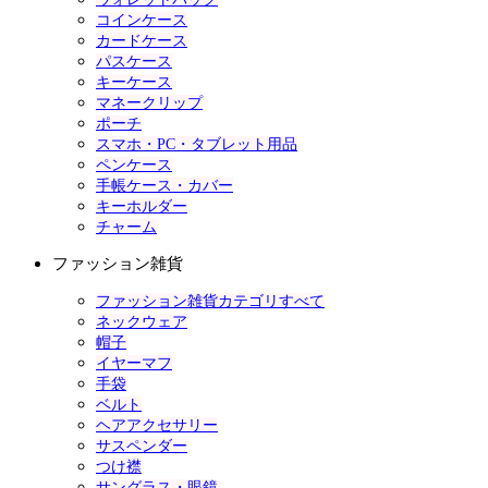
コインケース
カードケース
パスケース
キーケース
マネークリップ
ポーチ
スマホ・PC・タブレット用品
ペンケース
手帳ケース・カバー
キーホルダー
チャーム
ファッション雑貨
ファッション雑貨カテゴリすべて
ネックウェア
帽子
イヤーマフ
手袋
ベルト
ヘアアクセサリー
サスペンダー
つけ襟
サングラス・眼鏡