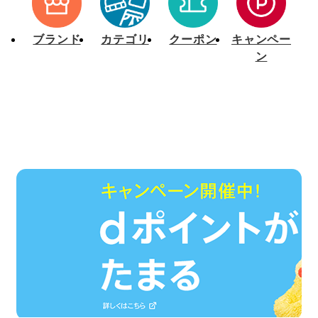
[7/15]dカード PLATINUM/GOLD クーポンのご利用について
[5/27]プライバシーポリシー改定について（6月24日）
ブランド
カテゴリ
クーポン
キャンペー
ン
[2/5]毎月0のつく日開催「d fashionデー」の特典内容変更のお知らせ（2025年3月10日～）
【定期メンテナンス】ｄカード支払いにつきまして