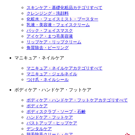
スキンケア・基礎化粧品カテゴリすべて
クレンジング・洗顔料
化粧水・フェイスミスト・ブースター
乳液・美容液・フェイスクリーム
パック・フェイスマスク
アイケア・まつ毛美容液
リップケア・リップクリーム
角質除去・ピーリング
マニキュア・ネイルケア
マニキュア・ネイルケアカテゴリすべて
マニキュア・ジェルネイル
つけ爪・ネイルシール
ボディケア・ハンドケア・フットケア
ボディケア・ハンドケア・フットケアカテゴリすべて
ボディケア
ボディスクラブ・ソープ・石鹸
ハンドケア・フットケア
バストアップ・ヒップケア
デンタルケア
脱毛除毛クリーム・ケア