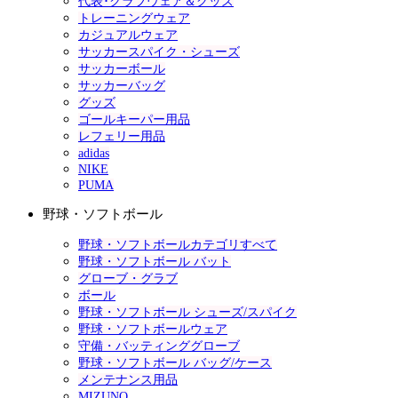
代表･クラブウェア＆グッズ
トレーニングウェア
カジュアルウェア
サッカースパイク・シューズ
サッカーボール
サッカーバッグ
グッズ
ゴールキーパー用品
レフェリー用品
adidas
NIKE
PUMA
野球・ソフトボール
野球・ソフトボールカテゴリすべて
野球・ソフトボール バット
グローブ・グラブ
ボール
野球・ソフトボール シューズ/スパイク
野球・ソフトボールウェア
守備・バッティンググローブ
野球・ソフトボール バッグ/ケース
メンテナンス用品
MIZUNO