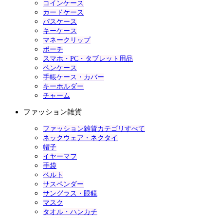
コインケース
カードケース
パスケース
キーケース
マネークリップ
ポーチ
スマホ・PC・タブレット用品
ペンケース
手帳ケース・カバー
キーホルダー
チャーム
ファッション雑貨
ファッション雑貨カテゴリすべて
ネックウェア・ネクタイ
帽子
イヤーマフ
手袋
ベルト
サスペンダー
サングラス・眼鏡
マスク
タオル・ハンカチ