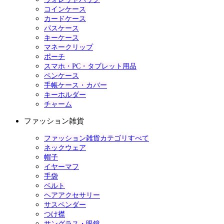
コインケース
カードケース
パスケース
キーケース
マネークリップ
ポーチ
スマホ・PC・タブレット用品
ペンケース
手帳ケース・カバー
キーホルダー
チャーム
ファッション雑貨
ファッション雑貨カテゴリすべて
ネックウェア
帽子
イヤーマフ
手袋
ベルト
ヘアアクセサリー
サスペンダー
つけ襟
サングラス・眼鏡