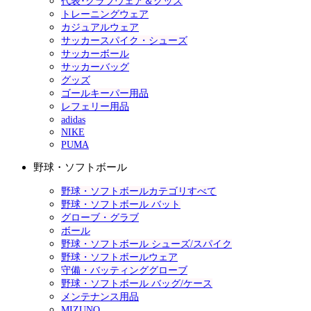
代表･クラブウェア＆グッズ
トレーニングウェア
カジュアルウェア
サッカースパイク・シューズ
サッカーボール
サッカーバッグ
グッズ
ゴールキーパー用品
レフェリー用品
adidas
NIKE
PUMA
野球・ソフトボール
野球・ソフトボールカテゴリすべて
野球・ソフトボール バット
グローブ・グラブ
ボール
野球・ソフトボール シューズ/スパイク
野球・ソフトボールウェア
守備・バッティンググローブ
野球・ソフトボール バッグ/ケース
メンテナンス用品
MIZUNO