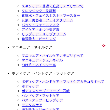
スキンケア・基礎化粧品カテゴリすべて
クレンジング・洗顔料
化粧水・フェイスミスト・ブースター
乳液・美容液・フェイスクリーム
パック・フェイスマスク
アイケア・まつ毛美容液
リップケア・リップクリーム
角質除去・ピーリング
マニキュア・ネイルケア
マニキュア・ネイルケアカテゴリすべて
マニキュア・ジェルネイル
つけ爪・ネイルシール
ボディケア・ハンドケア・フットケア
ボディケア・ハンドケア・フットケアカテゴリすべて
ボディケア
ボディスクラブ・ソープ・石鹸
ハンドケア・フットケア
バストアップ・ヒップケア
デンタルケア
脱毛除毛クリーム・ケア