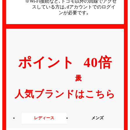
※Wi-Fi接続など､ドコモ以外の回線でアクセ
スしている方は､dアカウントでのログイ
ンが必要です｡
ポイント
40倍
最大
人気ブランドはこちら
レディース
メンズ