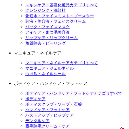
スキンケア・基礎化粧品カテゴリすべて
クレンジング・洗顔料
化粧水・フェイスミスト・ブースター
乳液・美容液・フェイスクリーム
パック・フェイスマスク
アイケア・まつ毛美容液
リップケア・リップクリーム
角質除去・ピーリング
マニキュア・ネイルケア
マニキュア・ネイルケアカテゴリすべて
マニキュア・ジェルネイル
つけ爪・ネイルシール
ボディケア・ハンドケア・フットケア
ボディケア・ハンドケア・フットケアカテゴリすべて
ボディケア
ボディスクラブ・ソープ・石鹸
ハンドケア・フットケア
バストアップ・ヒップケア
デンタルケア
脱毛除毛クリーム・ケア