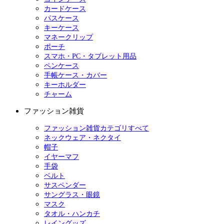
カードケース
パスケース
キーケース
マネークリップ
ポーチ
スマホ・PC・タブレット用品
ペンケース
手帳ケース・カバー
キーホルダー
チャーム
ファッション雑貨
ファッション雑貨カテゴリすべて
ネックウェア・ネクタイ
帽子
イヤーマフ
手袋
ベルト
サスペンダー
サングラス・眼鏡
マスク
タオル・ハンカチ
レイングッズ