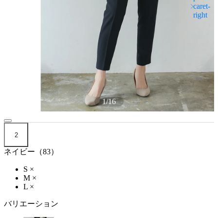
1
/
16
2
ネイビー（83）
S
×
M
×
L
×
バリエーション