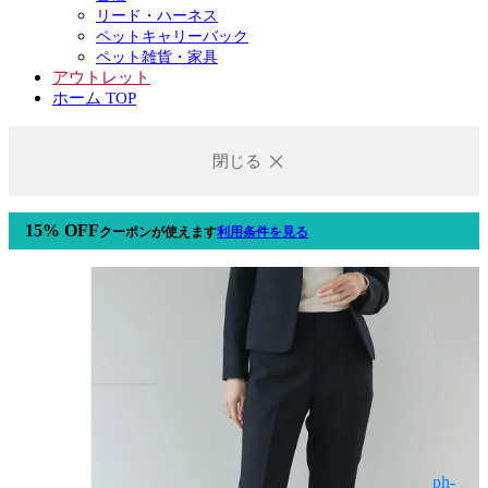
リード・ハーネス
ペットキャリーバック
ペット雑貨・家具
アウトレット
ホーム TOP
閉じる
15% OFF
クーポン
が使えます
利用条件を見る