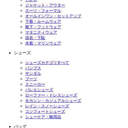
ジャケット・アウター
スーツ・フォーマル
オールインワン・セットアップ
下着・ルームウェア
靴下・フットウェア
マタニティウェア
浴衣・下駄
水着・マリンウェア
シューズ
シューズカテゴリすべて
パンプス
サンダル
ブーツ
スニーカー
バレエシューズ
ローファー・ドレスシューズ
モカシン・カジュアルシューズ
レイン・スノーシューズ
コンフォートシューズ
シューケア・靴用品
バッグ