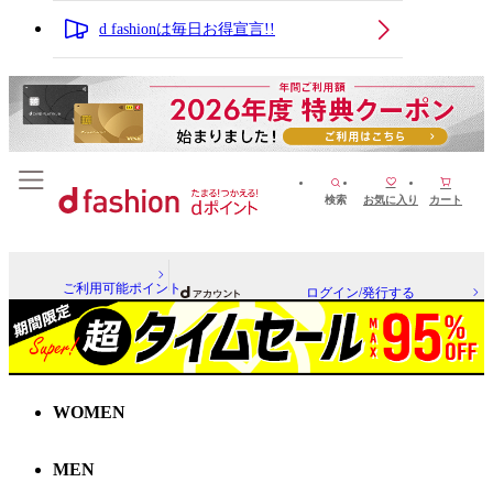
d fashionは毎日お得宣言!!
検索
お気に入り
カート
ご利用可能ポイント
ログイン/発行する
WOMEN
MEN