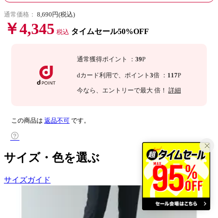
通常価格：
8,690円(税込)
￥4,345
タイムセール50%OFF
税込
通常獲得ポイント
：
39
P
dカード利用で、
ポイント
3
倍
：
117
P
今なら
、エントリーで最大
倍！
詳細
この商品は
返品不可
です。
サイズ・色を選ぶ
サイズガイド