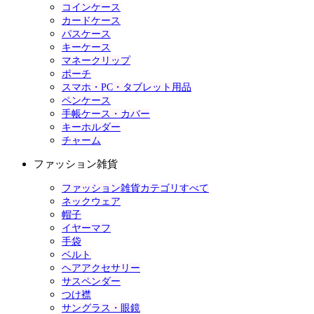
コインケース
カードケース
パスケース
キーケース
マネークリップ
ポーチ
スマホ・PC・タブレット用品
ペンケース
手帳ケース・カバー
キーホルダー
チャーム
ファッション雑貨
ファッション雑貨カテゴリすべて
ネックウェア
帽子
イヤーマフ
手袋
ベルト
ヘアアクセサリー
サスペンダー
つけ襟
サングラス・眼鏡