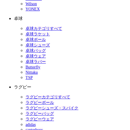
Wilson
YONEX
卓球
卓球カテゴリすべて
卓球ラケット
卓球ボール
卓球シューズ
卓球バッグ
卓球ウェア
卓球ラバー
Butterfly
Nittaku
TSP
ラグビー
ラグビーカテゴリすべて
ラグビーボール
ラグビーシューズ・スパイク
ラグビーバッグ
ラグビーウェア
adidas
canterbury