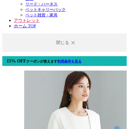
リード・ハーネス
ペットキャリーバック
ペット雑貨・家具
アウトレット
ホーム TOP
閉じる
15% OFF
クーポン
が使えます
利用条件を見る