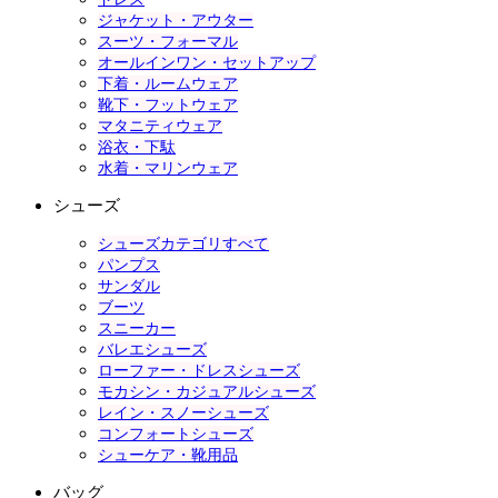
ジャケット・アウター
スーツ・フォーマル
オールインワン・セットアップ
下着・ルームウェア
靴下・フットウェア
マタニティウェア
浴衣・下駄
水着・マリンウェア
シューズ
シューズカテゴリすべて
パンプス
サンダル
ブーツ
スニーカー
バレエシューズ
ローファー・ドレスシューズ
モカシン・カジュアルシューズ
レイン・スノーシューズ
コンフォートシューズ
シューケア・靴用品
バッグ