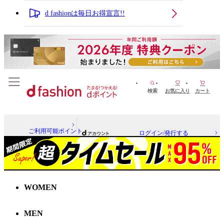
d fashionは毎日お得宣言!!
検索
お気に入り
カート
ご利用可能ポイント
ログイン/発行する
WOMEN
MEN