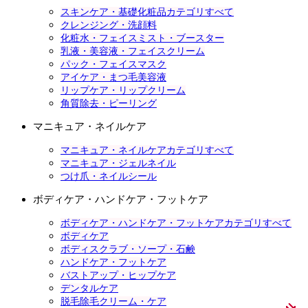
スキンケア・基礎化粧品カテゴリすべて
クレンジング・洗顔料
化粧水・フェイスミスト・ブースター
乳液・美容液・フェイスクリーム
パック・フェイスマスク
アイケア・まつ毛美容液
リップケア・リップクリーム
角質除去・ピーリング
マニキュア・ネイルケア
マニキュア・ネイルケアカテゴリすべて
マニキュア・ジェルネイル
つけ爪・ネイルシール
ボディケア・ハンドケア・フットケア
ボディケア・ハンドケア・フットケアカテゴリすべて
ボディケア
ボディスクラブ・ソープ・石鹸
ハンドケア・フットケア
バストアップ・ヒップケア
デンタルケア
脱毛除毛クリーム・ケア