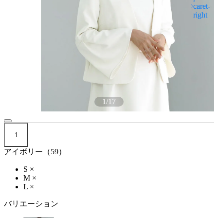
1
/
17
1
アイボリー（59）
S
×
M
×
L
×
バリエーション