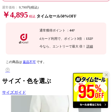
通常価格：
9,790円(税込)
￥4,895
タイムセール50%OFF
税込
通常獲得ポイント
：
44
P
dカード利用で、
ポイント
3
倍
：
132
P
今なら
、エントリーで最大
倍！
詳細
この商品は
返品不可
です。
サイズ・色を選ぶ
サイズガイド