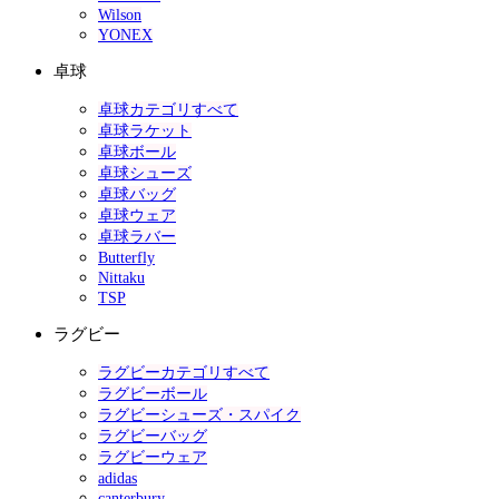
Wilson
YONEX
卓球
卓球カテゴリすべて
卓球ラケット
卓球ボール
卓球シューズ
卓球バッグ
卓球ウェア
卓球ラバー
Butterfly
Nittaku
TSP
ラグビー
ラグビーカテゴリすべて
ラグビーボール
ラグビーシューズ・スパイク
ラグビーバッグ
ラグビーウェア
adidas
canterbury