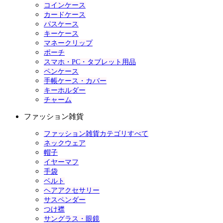
コインケース
カードケース
パスケース
キーケース
マネークリップ
ポーチ
スマホ・PC・タブレット用品
ペンケース
手帳ケース・カバー
キーホルダー
チャーム
ファッション雑貨
ファッション雑貨カテゴリすべて
ネックウェア
帽子
イヤーマフ
手袋
ベルト
ヘアアクセサリー
サスペンダー
つけ襟
サングラス・眼鏡