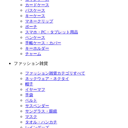
カードケース
パスケース
キーケース
マネークリップ
ポーチ
スマホ・PC・タブレット用品
ペンケース
手帳ケース・カバー
キーホルダー
チャーム
ファッション雑貨
ファッション雑貨カテゴリすべて
ネックウェア・ネクタイ
帽子
イヤーマフ
手袋
ベルト
サスペンダー
サングラス・眼鏡
マスク
タオル・ハンカチ
レイングッズ