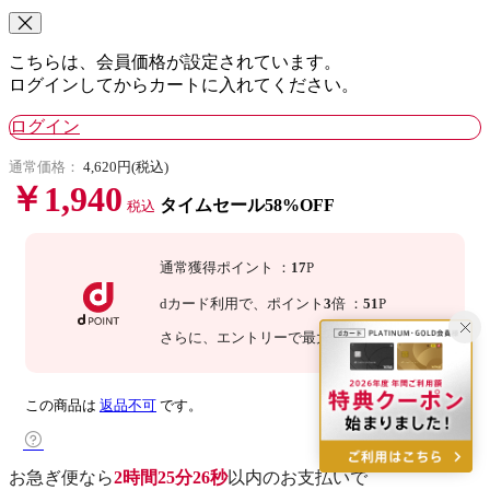
こちらは、会員価格が設定されています。
ログインしてからカートに入れてください。
ログイン
通常価格：
4,620円(税込)
￥1,940
タイムセール58%OFF
税込
通常獲得ポイント
：
17
P
dカード利用で、
ポイント
3
倍
：
51
P
さらに
、エントリーで最大
10
倍！
詳細
この商品は
返品不可
です。
お急ぎ便なら
2時間25分25秒
以内
のお支払いで