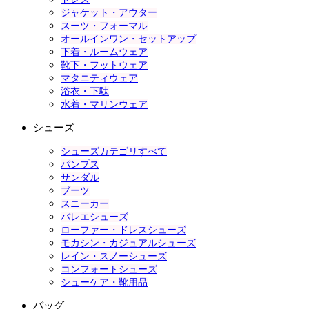
ジャケット・アウター
スーツ・フォーマル
オールインワン・セットアップ
下着・ルームウェア
靴下・フットウェア
マタニティウェア
浴衣・下駄
水着・マリンウェア
シューズ
シューズカテゴリすべて
パンプス
サンダル
ブーツ
スニーカー
バレエシューズ
ローファー・ドレスシューズ
モカシン・カジュアルシューズ
レイン・スノーシューズ
コンフォートシューズ
シューケア・靴用品
バッグ