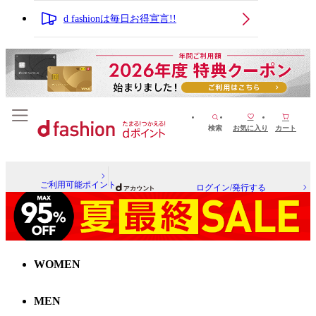
d fashionは毎日お得宣言!!
検索
お気に入り
カート
ご利用可能ポイント
ログイン/発行する
WOMEN
MEN