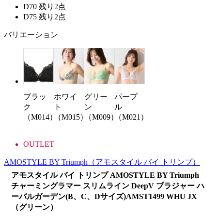
D70
残り2点
D75
残り2点
バリエーション
ブラッ
ホワイ
パープ
グリー
ク
ト
ル
ン
（M014）
（M015）
（M021）
（M009）
OUTLET
AMOSTYLE BY Triumph
（アモスタイル バイ トリンプ）
アモスタイル バイ トリンプ AMOSTYLE BY Triumph
チャーミングラマー スリムライン DeepV ブラジャー ハ
ーバルガーデン(B、C、Dサイズ)AMST1499 WHU JX
（グリーン）