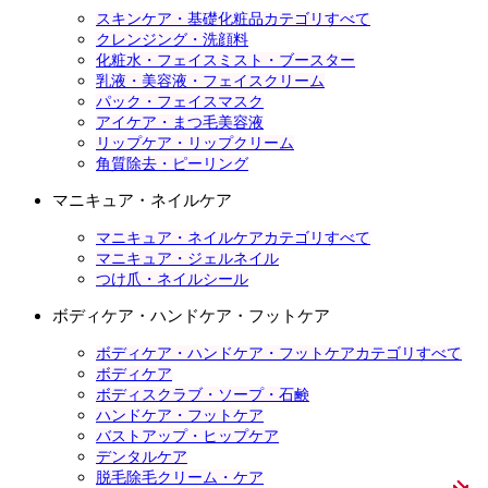
スキンケア・基礎化粧品カテゴリすべて
クレンジング・洗顔料
化粧水・フェイスミスト・ブースター
乳液・美容液・フェイスクリーム
パック・フェイスマスク
アイケア・まつ毛美容液
リップケア・リップクリーム
角質除去・ピーリング
マニキュア・ネイルケア
マニキュア・ネイルケアカテゴリすべて
マニキュア・ジェルネイル
つけ爪・ネイルシール
ボディケア・ハンドケア・フットケア
ボディケア・ハンドケア・フットケアカテゴリすべて
ボディケア
ボディスクラブ・ソープ・石鹸
ハンドケア・フットケア
バストアップ・ヒップケア
デンタルケア
脱毛除毛クリーム・ケア