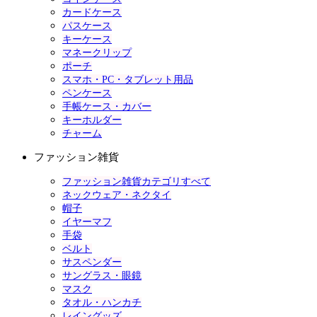
カードケース
パスケース
キーケース
マネークリップ
ポーチ
スマホ・PC・タブレット用品
ペンケース
手帳ケース・カバー
キーホルダー
チャーム
ファッション雑貨
ファッション雑貨カテゴリすべて
ネックウェア・ネクタイ
帽子
イヤーマフ
手袋
ベルト
サスペンダー
サングラス・眼鏡
マスク
タオル・ハンカチ
レイングッズ