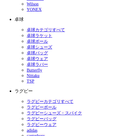
Wilson
YONEX
卓球
卓球カテゴリすべて
卓球ラケット
卓球ボール
卓球シューズ
卓球バッグ
卓球ウェア
卓球ラバー
Butterfly
Nittaku
TSP
ラグビー
ラグビーカテゴリすべて
ラグビーボール
ラグビーシューズ・スパイク
ラグビーバッグ
ラグビーウェア
adidas
canterbury