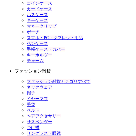
コインケース
カードケース
パスケース
キーケース
マネークリップ
ポーチ
スマホ・PC・タブレット用品
ペンケース
手帳ケース・カバー
キーホルダー
チャーム
ファッション雑貨
ファッション雑貨カテゴリすべて
ネックウェア
帽子
イヤーマフ
手袋
ベルト
ヘアアクセサリー
サスペンダー
つけ襟
サングラス・眼鏡