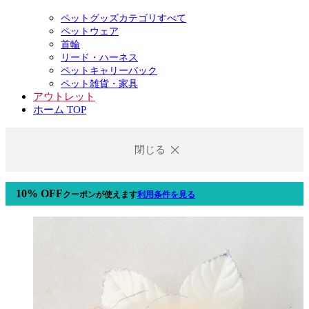
ペットグッズカテゴリすべて
ペットウェア
首輪
リード・ハーネス
ペットキャリーバック
ペット雑貨・家具
アウトレット
ホーム TOP
閉じる
10% OFF
クーポン
が使えます
利用条件を見る