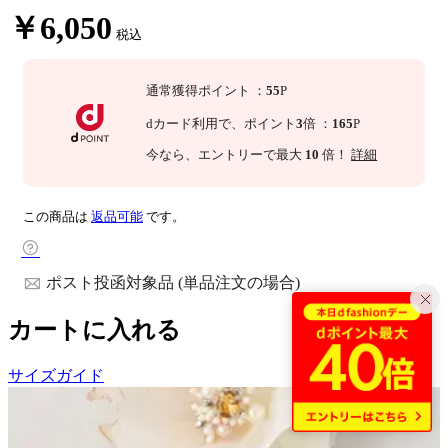
￥6,050
税込
通常獲得ポイント
：
55
P
dカード利用で、
ポイント
3
倍
：
165
P
今なら
、エントリーで最大
10
倍！
詳細
この商品は
返品可能
です。
ポスト投函対象品 (単品注文の場合)
カートに入れる
サイズガイド