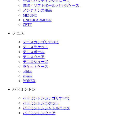
守備・バッティンググローブ
野球・ソフトボール バッグ/ケース
メンテナンス用品
MIZUNO
UNDER ARMOUR
ZETT
テニス
テニスカテゴリすべて
テニスラケット
テニスボール
テニスウェア
テニスシューズ
ラケットケース
adidas
ellesse
YONEX
バドミントン
バドミントンカテゴリすべて
バドミントンラケット
バドミントンシャトルコック
バドミントンウェア