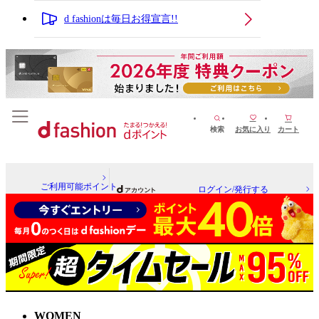
d fashionは毎日お得宣言!!
検索
お気に入り
カート
ご利用可能ポイント
ログイン/発行する
WOMEN