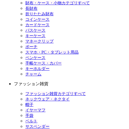
財布・ケース・小物カテゴリすべて
長財布
折りたたみ財布
コインケース
カードケース
パスケース
キーケース
マネークリップ
ポーチ
スマホ・PC・タブレット用品
ペンケース
手帳ケース・カバー
キーホルダー
チャーム
ファッション雑貨
ファッション雑貨カテゴリすべて
ネックウェア・ネクタイ
帽子
イヤーマフ
手袋
ベルト
サスペンダー