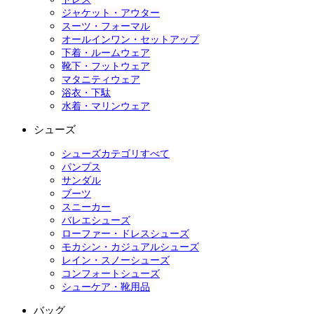
ジャケット・アウター
スーツ・フォーマル
オールインワン・セットアップ
下着・ルームウェア
靴下・フットウェア
マタニティウェア
浴衣・下駄
水着・マリンウェア
シューズ
シューズカテゴリすべて
パンプス
サンダル
ブーツ
スニーカー
バレエシューズ
ローファー・ドレスシューズ
モカシン・カジュアルシューズ
レイン・スノーシューズ
コンフォートシューズ
シューケア・靴用品
バッグ