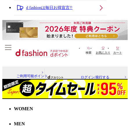
d fashionは毎日お得宣言!!
検索
お気に入り
カート
ご利用可能ポイント
ログイン/発行する
WOMEN
MEN