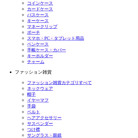
コインケース
カードケース
パスケース
キーケース
マネークリップ
ポーチ
スマホ・PC・タブレット用品
ペンケース
手帳ケース・カバー
キーホルダー
チャーム
ファッション雑貨
ファッション雑貨カテゴリすべて
ネックウェア
帽子
イヤーマフ
手袋
ベルト
ヘアアクセサリー
サスペンダー
つけ襟
サングラス・眼鏡