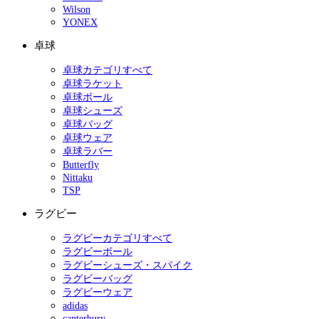
Wilson
YONEX
卓球
卓球カテゴリすべて
卓球ラケット
卓球ボール
卓球シューズ
卓球バッグ
卓球ウェア
卓球ラバー
Butterfly
Nittaku
TSP
ラグビー
ラグビーカテゴリすべて
ラグビーボール
ラグビーシューズ・スパイク
ラグビーバッグ
ラグビーウェア
adidas
canterbury