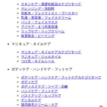
スキンケア・基礎化粧品カテゴリすべて
クレンジング・洗顔料
化粧水・フェイスミスト・ブースター
乳液・美容液・フェイスクリーム
パック・フェイスマスク
アイケア・まつ毛美容液
リップケア・リップクリーム
角質除去・ピーリング
マニキュア・ネイルケア
マニキュア・ネイルケアカテゴリすべて
マニキュア・ジェルネイル
つけ爪・ネイルシール
ボディケア・ハンドケア・フットケア
ボディケア・ハンドケア・フットケアカテゴリすべて
ボディケア
ボディスクラブ・ソープ・石鹸
ハンドケア・フットケア
バストアップ・ヒップケア
デンタルケア
脱毛除毛クリーム・ケア