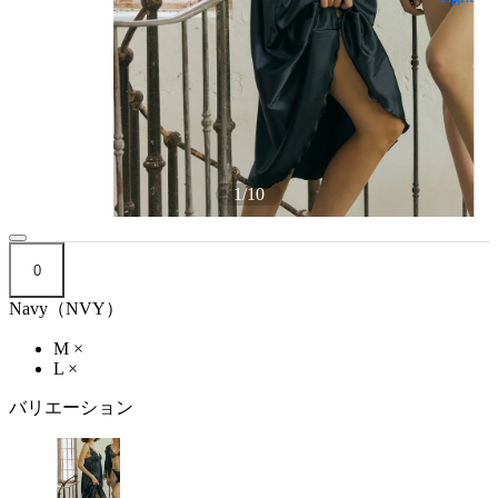
1
/
10
0
Navy（NVY）
M
×
L
×
バリエーション