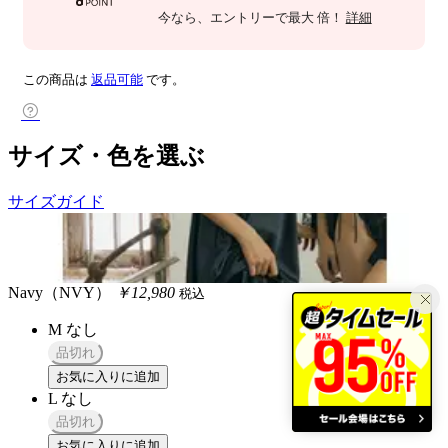
今なら
、エントリーで最大
倍！
詳細
この商品は
返品可能
です。
サイズ・色を選ぶ
サイズガイド
Navy（NVY）
￥12,980
税込
M
なし
品切れ
お気に入りに追加
L
なし
品切れ
お気に入りに追加