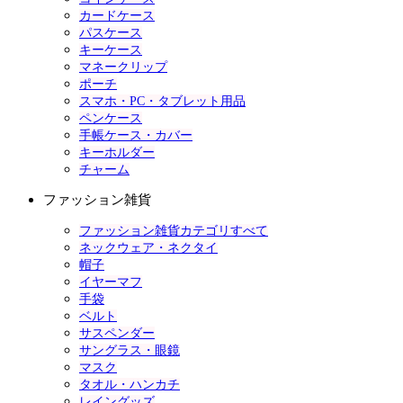
カードケース
パスケース
キーケース
マネークリップ
ポーチ
スマホ・PC・タブレット用品
ペンケース
手帳ケース・カバー
キーホルダー
チャーム
ファッション雑貨
ファッション雑貨カテゴリすべて
ネックウェア・ネクタイ
帽子
イヤーマフ
手袋
ベルト
サスペンダー
サングラス・眼鏡
マスク
タオル・ハンカチ
レイングッズ