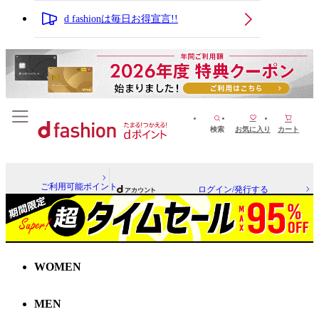
d fashionは毎日お得宣言!!
検索
お気に入り
カート
ご利用可能ポイント
ログイン/発行する
WOMEN
MEN