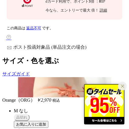
dカード利用で、
ポイント
3
倍
：
81
P
今なら
、エントリーで最大
倍！
詳細
この商品は
返品不可
です。
ポスト投函対象品 (単品注文の場合)
サイズ・色を選ぶ
サイズガイド
Orange（ORG）
￥2,970
税込
M
なし
品切れ
お気に入りに追加