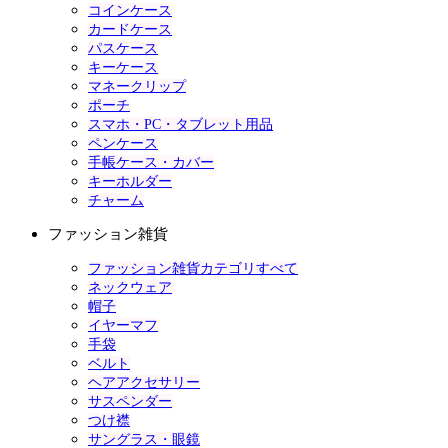
コインケース
カードケース
パスケース
キーケース
マネークリップ
ポーチ
スマホ・PC・タブレット用品
ペンケース
手帳ケース・カバー
キーホルダー
チャーム
ファッション雑貨
ファッション雑貨カテゴリすべて
ネックウェア
帽子
イヤーマフ
手袋
ベルト
ヘアアクセサリー
サスペンダー
つけ襟
サングラス・眼鏡