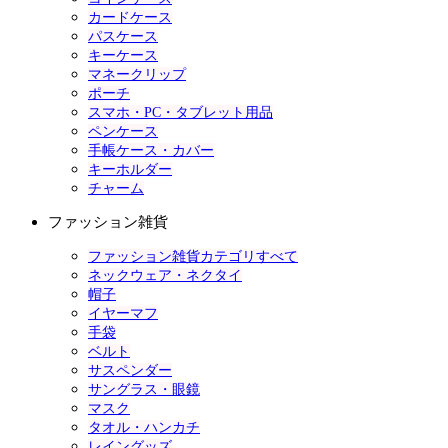
カードケース
パスケース
キーケース
マネークリップ
ポーチ
スマホ・PC・タブレット用品
ペンケース
手帳ケース・カバー
キーホルダー
チャーム
ファッション雑貨
ファッション雑貨カテゴリすべて
ネックウェア・ネクタイ
帽子
イヤーマフ
手袋
ベルト
サスペンダー
サングラス・眼鏡
マスク
タオル・ハンカチ
レイングッズ