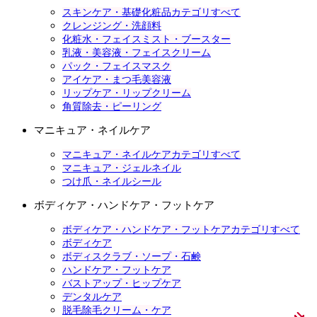
スキンケア・基礎化粧品カテゴリすべて
クレンジング・洗顔料
化粧水・フェイスミスト・ブースター
乳液・美容液・フェイスクリーム
パック・フェイスマスク
アイケア・まつ毛美容液
リップケア・リップクリーム
角質除去・ピーリング
マニキュア・ネイルケア
マニキュア・ネイルケアカテゴリすべて
マニキュア・ジェルネイル
つけ爪・ネイルシール
ボディケア・ハンドケア・フットケア
ボディケア・ハンドケア・フットケアカテゴリすべて
ボディケア
ボディスクラブ・ソープ・石鹸
ハンドケア・フットケア
バストアップ・ヒップケア
デンタルケア
脱毛除毛クリーム・ケア