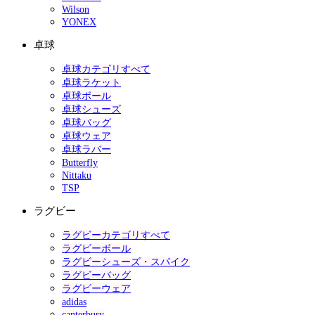
Wilson
YONEX
卓球
卓球カテゴリすべて
卓球ラケット
卓球ボール
卓球シューズ
卓球バッグ
卓球ウェア
卓球ラバー
Butterfly
Nittaku
TSP
ラグビー
ラグビーカテゴリすべて
ラグビーボール
ラグビーシューズ・スパイク
ラグビーバッグ
ラグビーウェア
adidas
canterbury