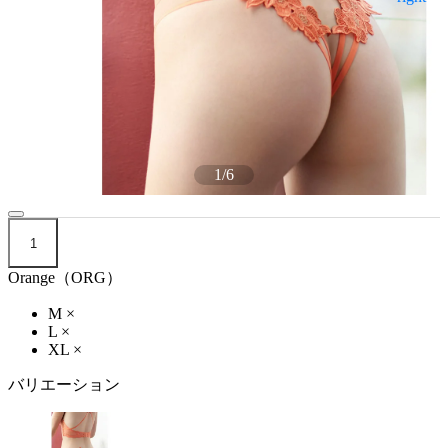
1
/
6
1
Orange（ORG）
M
×
L
×
XL
×
バリエーション