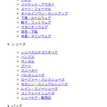
ジャケット・アウター
スーツ・フォーマル
オールインワン・セットアップ
下着・ルームウェア
靴下・フットウェア
マタニティウェア
浴衣・下駄
水着・マリンウェア
シューズ
シューズカテゴリすべて
パンプス
サンダル
ブーツ
スニーカー
バレエシューズ
ローファー・ドレスシューズ
モカシン・カジュアルシューズ
レイン・スノーシューズ
コンフォートシューズ
シューケア・靴用品
バッグ