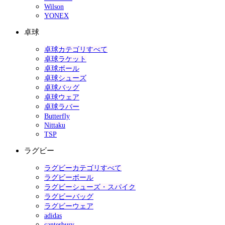
Wilson
YONEX
卓球
卓球カテゴリすべて
卓球ラケット
卓球ボール
卓球シューズ
卓球バッグ
卓球ウェア
卓球ラバー
Butterfly
Nittaku
TSP
ラグビー
ラグビーカテゴリすべて
ラグビーボール
ラグビーシューズ・スパイク
ラグビーバッグ
ラグビーウェア
adidas
canterbury