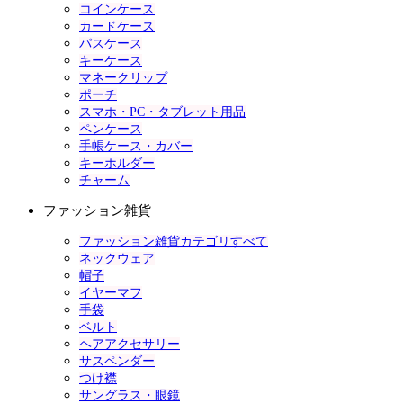
コインケース
カードケース
パスケース
キーケース
マネークリップ
ポーチ
スマホ・PC・タブレット用品
ペンケース
手帳ケース・カバー
キーホルダー
チャーム
ファッション雑貨
ファッション雑貨カテゴリすべて
ネックウェア
帽子
イヤーマフ
手袋
ベルト
ヘアアクセサリー
サスペンダー
つけ襟
サングラス・眼鏡