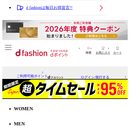
d fashionは毎日お得宣言!!
検索
お気に入り
カート
ご利用可能ポイント
ログイン/発行する
WOMEN
MEN