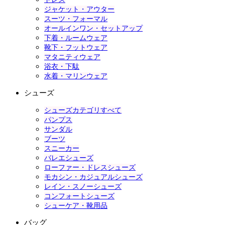
ジャケット・アウター
スーツ・フォーマル
オールインワン・セットアップ
下着・ルームウェア
靴下・フットウェア
マタニティウェア
浴衣・下駄
水着・マリンウェア
シューズ
シューズカテゴリすべて
パンプス
サンダル
ブーツ
スニーカー
バレエシューズ
ローファー・ドレスシューズ
モカシン・カジュアルシューズ
レイン・スノーシューズ
コンフォートシューズ
シューケア・靴用品
バッグ