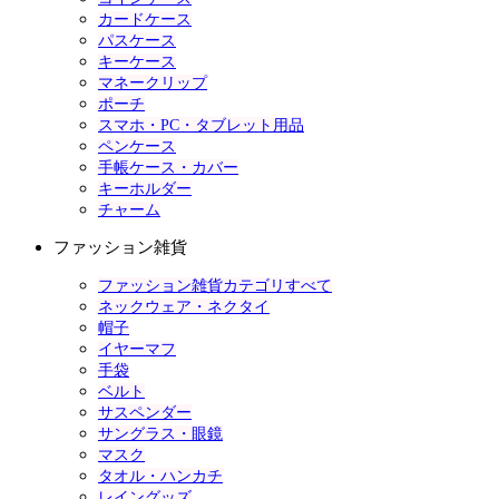
カードケース
パスケース
キーケース
マネークリップ
ポーチ
スマホ・PC・タブレット用品
ペンケース
手帳ケース・カバー
キーホルダー
チャーム
ファッション雑貨
ファッション雑貨カテゴリすべて
ネックウェア・ネクタイ
帽子
イヤーマフ
手袋
ベルト
サスペンダー
サングラス・眼鏡
マスク
タオル・ハンカチ
レイングッズ