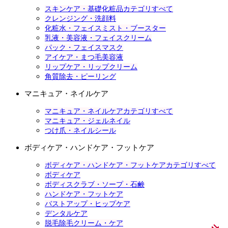
スキンケア・基礎化粧品カテゴリすべて
クレンジング・洗顔料
化粧水・フェイスミスト・ブースター
乳液・美容液・フェイスクリーム
パック・フェイスマスク
アイケア・まつ毛美容液
リップケア・リップクリーム
角質除去・ピーリング
マニキュア・ネイルケア
マニキュア・ネイルケアカテゴリすべて
マニキュア・ジェルネイル
つけ爪・ネイルシール
ボディケア・ハンドケア・フットケア
ボディケア・ハンドケア・フットケアカテゴリすべて
ボディケア
ボディスクラブ・ソープ・石鹸
ハンドケア・フットケア
バストアップ・ヒップケア
デンタルケア
脱毛除毛クリーム・ケア