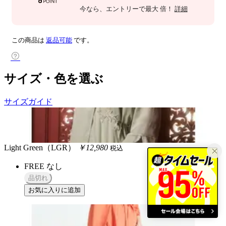
今なら
、エントリーで最大
倍！
詳細
この商品は
返品可能
です。
サイズ・色を選ぶ
サイズガイド
Light Green（LGR）
￥12,980
税込
FREE
なし
品切れ
お気に入りに追加