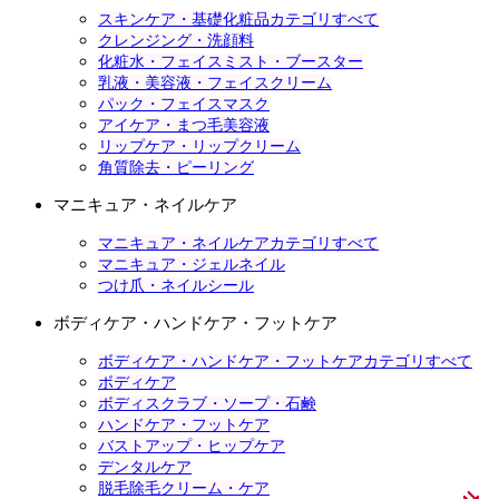
スキンケア・基礎化粧品カテゴリすべて
クレンジング・洗顔料
化粧水・フェイスミスト・ブースター
乳液・美容液・フェイスクリーム
パック・フェイスマスク
アイケア・まつ毛美容液
リップケア・リップクリーム
角質除去・ピーリング
マニキュア・ネイルケア
マニキュア・ネイルケアカテゴリすべて
マニキュア・ジェルネイル
つけ爪・ネイルシール
ボディケア・ハンドケア・フットケア
ボディケア・ハンドケア・フットケアカテゴリすべて
ボディケア
ボディスクラブ・ソープ・石鹸
ハンドケア・フットケア
バストアップ・ヒップケア
デンタルケア
脱毛除毛クリーム・ケア