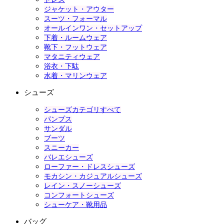
ジャケット・アウター
スーツ・フォーマル
オールインワン・セットアップ
下着・ルームウェア
靴下・フットウェア
マタニティウェア
浴衣・下駄
水着・マリンウェア
シューズ
シューズカテゴリすべて
パンプス
サンダル
ブーツ
スニーカー
バレエシューズ
ローファー・ドレスシューズ
モカシン・カジュアルシューズ
レイン・スノーシューズ
コンフォートシューズ
シューケア・靴用品
バッグ