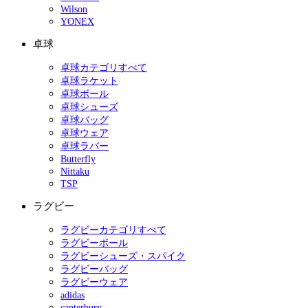
Wilson
YONEX
卓球
卓球カテゴリすべて
卓球ラケット
卓球ボール
卓球シューズ
卓球バッグ
卓球ウェア
卓球ラバー
Butterfly
Nittaku
TSP
ラグビー
ラグビーカテゴリすべて
ラグビーボール
ラグビーシューズ・スパイク
ラグビーバッグ
ラグビーウェア
adidas
canterbury