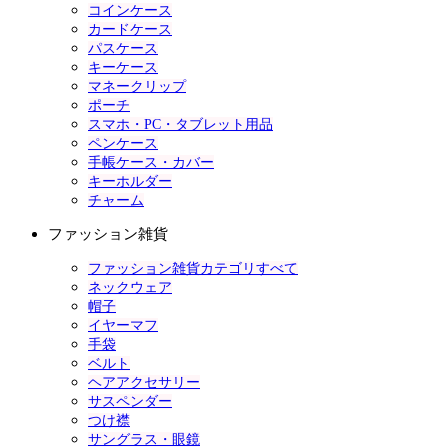
コインケース
カードケース
パスケース
キーケース
マネークリップ
ポーチ
スマホ・PC・タブレット用品
ペンケース
手帳ケース・カバー
キーホルダー
チャーム
ファッション雑貨
ファッション雑貨カテゴリすべて
ネックウェア
帽子
イヤーマフ
手袋
ベルト
ヘアアクセサリー
サスペンダー
つけ襟
サングラス・眼鏡