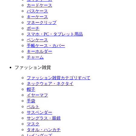
カードケース
パスケース
キーケース
マネークリップ
ポーチ
スマホ・PC・タブレット用品
ペンケース
手帳ケース・カバー
キーホルダー
チャーム
ファッション雑貨
ファッション雑貨カテゴリすべて
ネックウェア・ネクタイ
帽子
イヤーマフ
手袋
ベルト
サスペンダー
サングラス・眼鏡
マスク
タオル・ハンカチ
レイングッズ