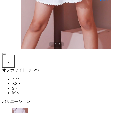
1
/
13
0
オフホワイト（OW）
XXS
×
XS
×
S
×
M
×
バリエーション