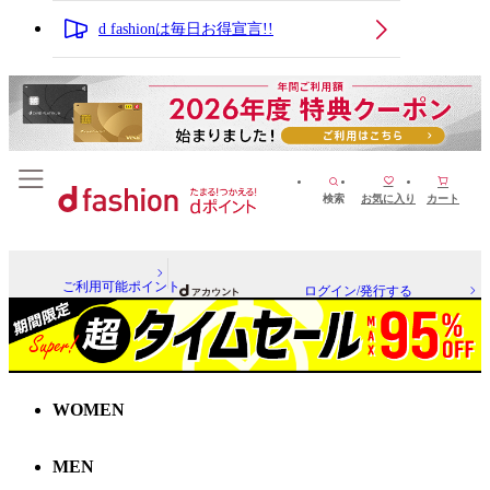
d fashionは毎日お得宣言!!
検索
お気に入り
カート
ご利用可能ポイント
ログイン/発行する
WOMEN
MEN