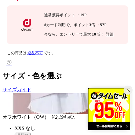
通常獲得ポイント
：
19
P
dカード利用で、
ポイント
3
倍
：
57
P
今なら
、エントリーで最大
10
倍！
詳細
この商品は
返品不可
です。
サイズ・色を選ぶ
サイズガイド
オフホワイト（OW）
￥2,194
税込
XXS
なし