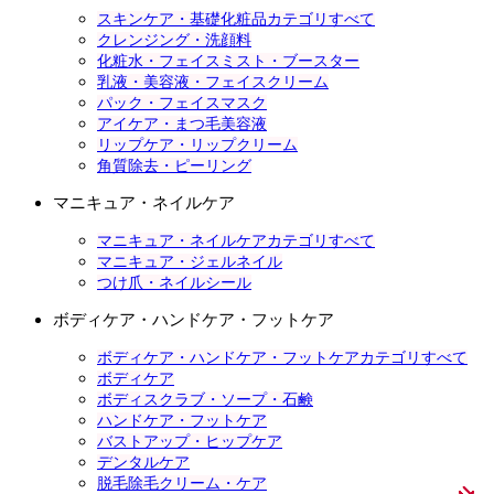
スキンケア・基礎化粧品カテゴリすべて
クレンジング・洗顔料
化粧水・フェイスミスト・ブースター
乳液・美容液・フェイスクリーム
パック・フェイスマスク
アイケア・まつ毛美容液
リップケア・リップクリーム
角質除去・ピーリング
マニキュア・ネイルケア
マニキュア・ネイルケアカテゴリすべて
マニキュア・ジェルネイル
つけ爪・ネイルシール
ボディケア・ハンドケア・フットケア
ボディケア・ハンドケア・フットケアカテゴリすべて
ボディケア
ボディスクラブ・ソープ・石鹸
ハンドケア・フットケア
バストアップ・ヒップケア
デンタルケア
脱毛除毛クリーム・ケア