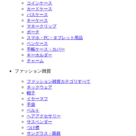
コインケース
カードケース
パスケース
キーケース
マネークリップ
ポーチ
スマホ・PC・タブレット用品
ペンケース
手帳ケース・カバー
キーホルダー
チャーム
ファッション雑貨
ファッション雑貨カテゴリすべて
ネックウェア
帽子
イヤーマフ
手袋
ベルト
ヘアアクセサリー
サスペンダー
つけ襟
サングラス・眼鏡