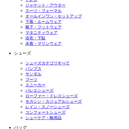
ジャケット・アウター
スーツ・フォーマル
オールインワン・セットアップ
下着・ルームウェア
靴下・フットウェア
マタニティウェア
浴衣・下駄
水着・マリンウェア
シューズ
シューズカテゴリすべて
パンプス
サンダル
ブーツ
スニーカー
バレエシューズ
ローファー・ドレスシューズ
モカシン・カジュアルシューズ
レイン・スノーシューズ
コンフォートシューズ
シューケア・靴用品
バッグ