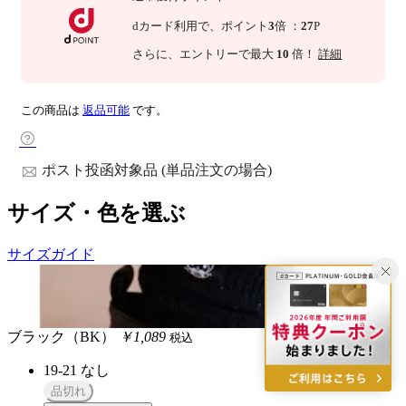
dカード利用で、
ポイント
3
倍
：
27
P
さらに
、エントリーで最大
10
倍！
詳細
この商品は
返品可能
です。
ポスト投函対象品 (単品注文の場合)
サイズ・色を選ぶ
サイズガイド
ブラック（BK）
￥1,089
税込
19-21
なし
品切れ