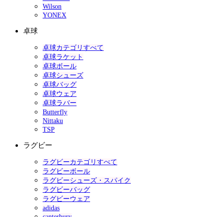
Wilson
YONEX
卓球
卓球カテゴリすべて
卓球ラケット
卓球ボール
卓球シューズ
卓球バッグ
卓球ウェア
卓球ラバー
Butterfly
Nittaku
TSP
ラグビー
ラグビーカテゴリすべて
ラグビーボール
ラグビーシューズ・スパイク
ラグビーバッグ
ラグビーウェア
adidas
canterbury