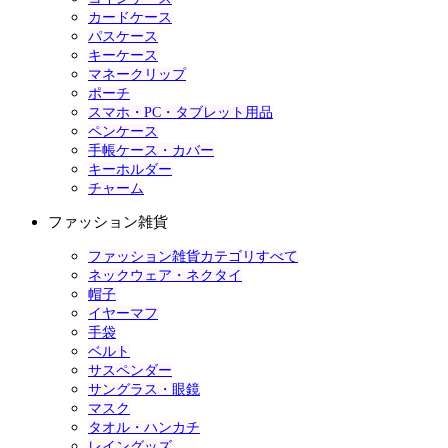
カードケース
パスケース
キーケース
マネークリップ
ポーチ
スマホ・PC・タブレット用品
ペンケース
手帳ケース・カバー
キーホルダー
チャーム
ファッション雑貨
ファッション雑貨カテゴリすべて
ネックウェア・ネクタイ
帽子
イヤーマフ
手袋
ベルト
サスペンダー
サングラス・眼鏡
マスク
タオル・ハンカチ
レイングッズ