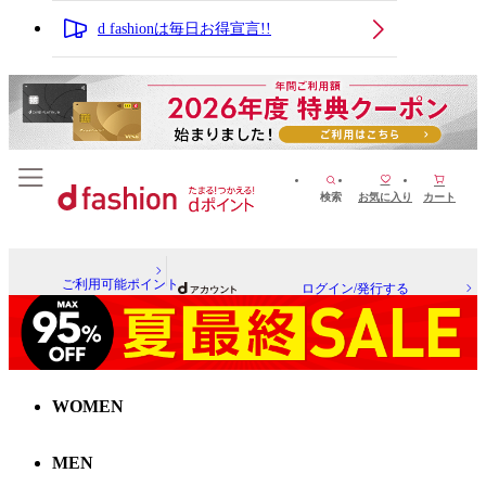
d fashionは毎日お得宣言!!
検索
お気に入り
カート
ご利用可能ポイント
ログイン/発行する
WOMEN
MEN