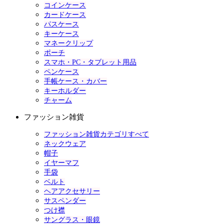
コインケース
カードケース
パスケース
キーケース
マネークリップ
ポーチ
スマホ・PC・タブレット用品
ペンケース
手帳ケース・カバー
キーホルダー
チャーム
ファッション雑貨
ファッション雑貨カテゴリすべて
ネックウェア
帽子
イヤーマフ
手袋
ベルト
ヘアアクセサリー
サスペンダー
つけ襟
サングラス・眼鏡