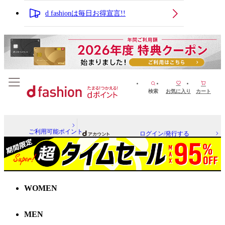
d fashionは毎日お得宣言!!
検索
お気に入り
カート
ご利用可能ポイント
ログイン/発行する
WOMEN
MEN