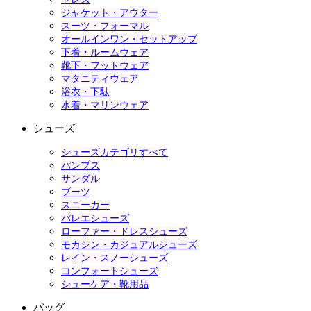
ジャケット・アウター
スーツ・フォーマル
オールインワン・セットアップ
下着・ルームウェア
靴下・フットウェア
マタニティウェア
浴衣・下駄
水着・マリンウェア
シューズ
シューズカテゴリすべて
パンプス
サンダル
ブーツ
スニーカー
バレエシューズ
ローファー・ドレスシューズ
モカシン・カジュアルシューズ
レイン・スノーシューズ
コンフォートシューズ
シューケア・靴用品
バッグ