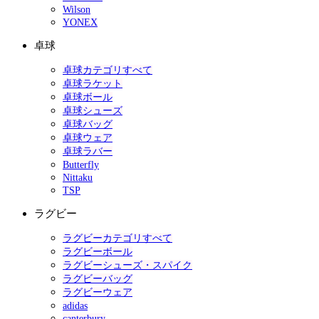
Wilson
YONEX
卓球
卓球カテゴリすべて
卓球ラケット
卓球ボール
卓球シューズ
卓球バッグ
卓球ウェア
卓球ラバー
Butterfly
Nittaku
TSP
ラグビー
ラグビーカテゴリすべて
ラグビーボール
ラグビーシューズ・スパイク
ラグビーバッグ
ラグビーウェア
adidas
canterbury