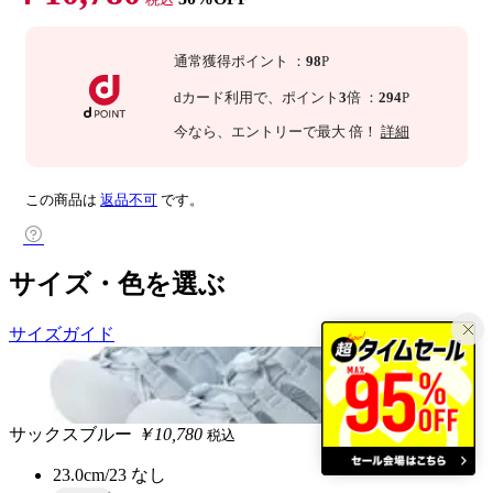
通常獲得ポイント
：
98
P
dカード利用で、
ポイント
3
倍
：
294
P
今なら
、エントリーで最大
倍！
詳細
この商品は
返品不可
です。
サイズ・色を選ぶ
サイズガイド
サックスブルー
￥10,780
税込
23.0cm/23
なし