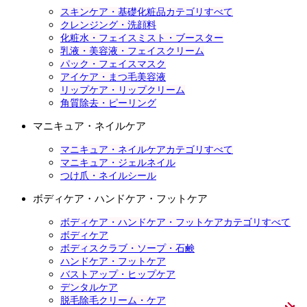
スキンケア・基礎化粧品カテゴリすべて
クレンジング・洗顔料
化粧水・フェイスミスト・ブースター
乳液・美容液・フェイスクリーム
パック・フェイスマスク
アイケア・まつ毛美容液
リップケア・リップクリーム
角質除去・ピーリング
マニキュア・ネイルケア
マニキュア・ネイルケアカテゴリすべて
マニキュア・ジェルネイル
つけ爪・ネイルシール
ボディケア・ハンドケア・フットケア
ボディケア・ハンドケア・フットケアカテゴリすべて
ボディケア
ボディスクラブ・ソープ・石鹸
ハンドケア・フットケア
バストアップ・ヒップケア
デンタルケア
脱毛除毛クリーム・ケア