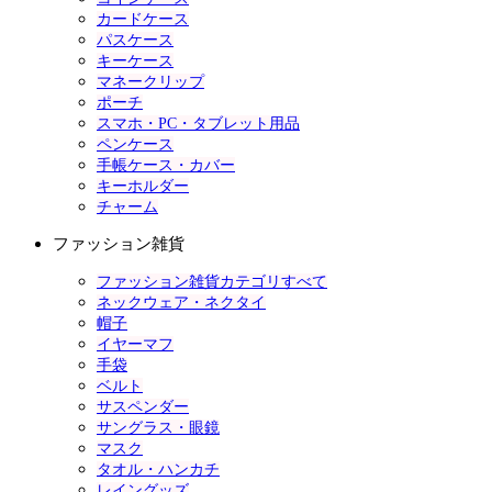
カードケース
パスケース
キーケース
マネークリップ
ポーチ
スマホ・PC・タブレット用品
ペンケース
手帳ケース・カバー
キーホルダー
チャーム
ファッション雑貨
ファッション雑貨カテゴリすべて
ネックウェア・ネクタイ
帽子
イヤーマフ
手袋
ベルト
サスペンダー
サングラス・眼鏡
マスク
タオル・ハンカチ
レイングッズ