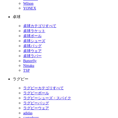
Wilson
YONEX
卓球
卓球カテゴリすべて
卓球ラケット
卓球ボール
卓球シューズ
卓球バッグ
卓球ウェア
卓球ラバー
Butterfly
Nittaku
TSP
ラグビー
ラグビーカテゴリすべて
ラグビーボール
ラグビーシューズ・スパイク
ラグビーバッグ
ラグビーウェア
adidas
canterbury