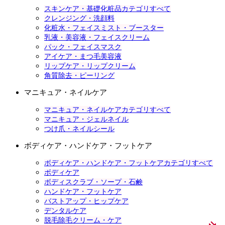
スキンケア・基礎化粧品カテゴリすべて
クレンジング・洗顔料
化粧水・フェイスミスト・ブースター
乳液・美容液・フェイスクリーム
パック・フェイスマスク
アイケア・まつ毛美容液
リップケア・リップクリーム
角質除去・ピーリング
マニキュア・ネイルケア
マニキュア・ネイルケアカテゴリすべて
マニキュア・ジェルネイル
つけ爪・ネイルシール
ボディケア・ハンドケア・フットケア
ボディケア・ハンドケア・フットケアカテゴリすべて
ボディケア
ボディスクラブ・ソープ・石鹸
ハンドケア・フットケア
バストアップ・ヒップケア
デンタルケア
脱毛除毛クリーム・ケア