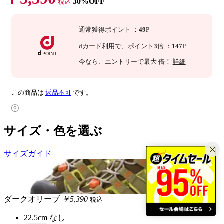
30%OFF
税込
通常獲得ポイント
：
49
P
dカード利用で、
ポイント
3
倍
：
147
P
今なら
、エントリーで最大
倍！
詳細
この商品は
返品不可
です。
サイズ・色を選ぶ
サイズガイド
ダークオリーブ
￥5,390
税込
22.5cm
なし