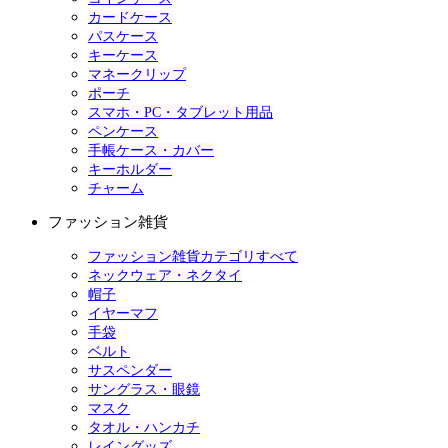
カードケース
パスケース
キーケース
マネークリップ
ポーチ
スマホ・PC・タブレット用品
ペンケース
手帳ケース・カバー
キーホルダー
チャーム
ファッション雑貨
ファッション雑貨カテゴリすべて
ネックウェア・ネクタイ
帽子
イヤーマフ
手袋
ベルト
サスペンダー
サングラス・眼鏡
マスク
タオル・ハンカチ
レイングッズ