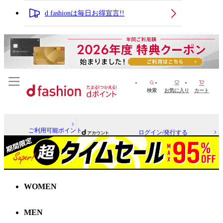
d fashionは毎日お得宣言!!
検索
お気に入り
カート
ご利用可能ポイント
ログイン/発行する
WOMEN
MEN