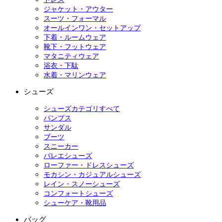
ジャケット・アウター
スーツ・フォーマル
オールインワン・セットアップ
下着・ルームウェア
靴下・フットウェア
マタニティウェア
浴衣・下駄
水着・マリンウェア
シューズ
シューズカテゴリすべて
パンプス
サンダル
ブーツ
スニーカー
バレエシューズ
ローファー・ドレスシューズ
モカシン・カジュアルシューズ
レイン・スノーシューズ
コンフォートシューズ
シューケア・靴用品
バッグ