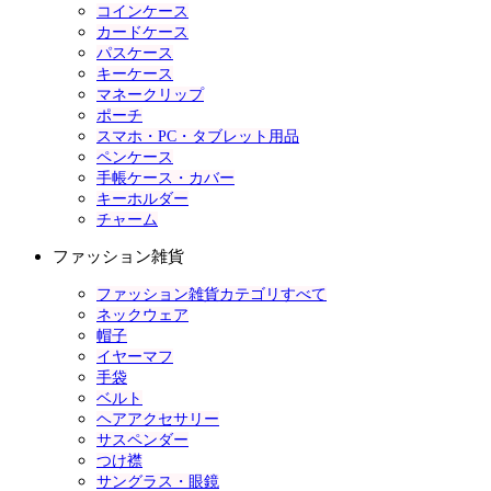
コインケース
カードケース
パスケース
キーケース
マネークリップ
ポーチ
スマホ・PC・タブレット用品
ペンケース
手帳ケース・カバー
キーホルダー
チャーム
ファッション雑貨
ファッション雑貨カテゴリすべて
ネックウェア
帽子
イヤーマフ
手袋
ベルト
ヘアアクセサリー
サスペンダー
つけ襟
サングラス・眼鏡