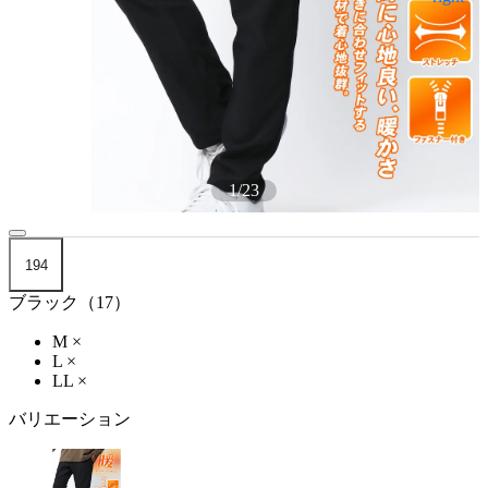
1
/
23
194
ブラック（17）
M
×
L
×
LL
×
バリエーション