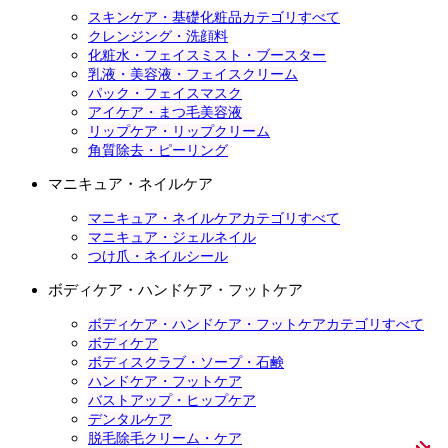
スキンケア・基礎化粧品カテゴリすべて
クレンジング・洗顔料
化粧水・フェイスミスト・ブースター
乳液・美容液・フェイスクリーム
パック・フェイスマスク
アイケア・まつ毛美容液
リップケア・リップクリーム
角質除去・ピーリング
マニキュア・ネイルケア
マニキュア・ネイルケアカテゴリすべて
マニキュア・ジェルネイル
つけ爪・ネイルシール
ボディケア・ハンドケア・フットケア
ボディケア・ハンドケア・フットケアカテゴリすべて
ボディケア
ボディスクラブ・ソープ・石鹸
ハンドケア・フットケア
バストアップ・ヒップケア
デンタルケア
脱毛除毛クリーム・ケア