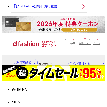
d fashionは毎日お得宣言!!
検索
お気に入り
カート
ご利用可能ポイント
ログイン/発行する
WOMEN
MEN