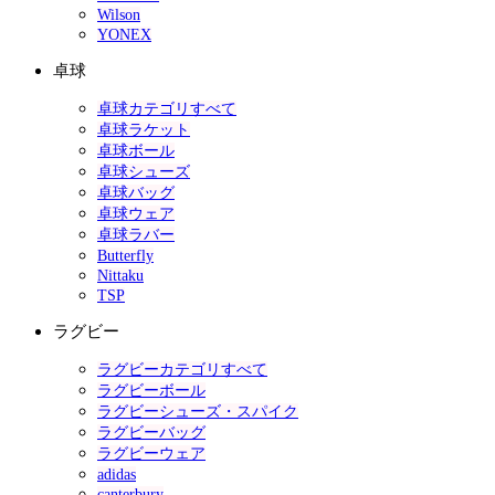
Wilson
YONEX
卓球
卓球カテゴリすべて
卓球ラケット
卓球ボール
卓球シューズ
卓球バッグ
卓球ウェア
卓球ラバー
Butterfly
Nittaku
TSP
ラグビー
ラグビーカテゴリすべて
ラグビーボール
ラグビーシューズ・スパイク
ラグビーバッグ
ラグビーウェア
adidas
canterbury