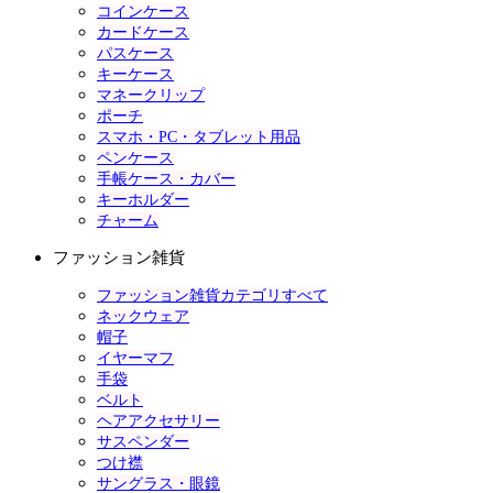
コインケース
カードケース
パスケース
キーケース
マネークリップ
ポーチ
スマホ・PC・タブレット用品
ペンケース
手帳ケース・カバー
キーホルダー
チャーム
ファッション雑貨
ファッション雑貨カテゴリすべて
ネックウェア
帽子
イヤーマフ
手袋
ベルト
ヘアアクセサリー
サスペンダー
つけ襟
サングラス・眼鏡