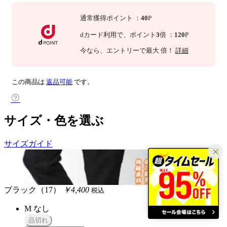
通常獲得ポイント
：
40
P
dカード利用で、
ポイント
3
倍
：
120
P
今なら
、エントリーで最大
倍！
詳細
この商品は
返品可能
です。
サイズ・色を選ぶ
サイズガイド
ブラック（17）
￥4,400
税込
M
なし
品切れ