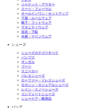
ジャケット・アウター
スーツ・フォーマル
オールインワン・セットアップ
下着・ルームウェア
靴下・フットウェア
マタニティウェア
浴衣・下駄
水着・マリンウェア
シューズ
シューズカテゴリすべて
パンプス
サンダル
ブーツ
スニーカー
バレエシューズ
ローファー・ドレスシューズ
モカシン・カジュアルシューズ
レイン・スノーシューズ
コンフォートシューズ
シューケア・靴用品
バッグ