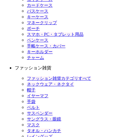
カードケース
パスケース
キーケース
マネークリップ
ポーチ
スマホ・PC・タブレット用品
ペンケース
手帳ケース・カバー
キーホルダー
チャーム
ファッション雑貨
ファッション雑貨カテゴリすべて
ネックウェア・ネクタイ
帽子
イヤーマフ
手袋
ベルト
サスペンダー
サングラス・眼鏡
マスク
タオル・ハンカチ
レイングッズ