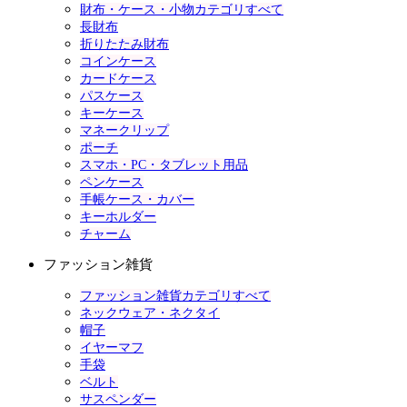
財布・ケース・小物カテゴリすべて
長財布
折りたたみ財布
コインケース
カードケース
パスケース
キーケース
マネークリップ
ポーチ
スマホ・PC・タブレット用品
ペンケース
手帳ケース・カバー
キーホルダー
チャーム
ファッション雑貨
ファッション雑貨カテゴリすべて
ネックウェア・ネクタイ
帽子
イヤーマフ
手袋
ベルト
サスペンダー