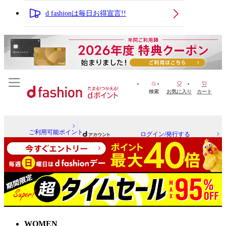
d fashionは毎日お得宣言!!
検索
お気に入り
カート
ご利用可能ポイント
ログイン/発行する
WOMEN