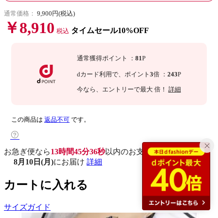
通常価格：
9,900円(税込)
￥8,910
タイムセール10%OFF
税込
通常獲得ポイント
：
81
P
dカード利用で、
ポイント
3
倍
：
243
P
今なら
、エントリーで最大
倍！
詳細
この商品は
返品不可
です。
お急ぎ便なら
13時間45分35秒
以内
のお支払いで
8月10日(月)
にお届け
詳細
カートに入れる
サイズガイド