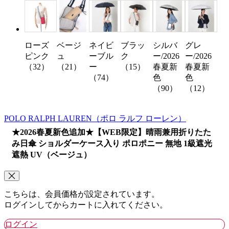
ローズ
ベージ
ネイビ
ブラッ
シルバ
グレ
ピンク
ュ
ーブル
ク
ー/2026
ー/2026
（32）
（21）
ー
（15）
春夏新
春夏新
（74）
色
色
（90）
（12）
POLO RALPH LAUREN
（ポロ ラルフ ローレン）
★2026春夏新色追加★【WEB限定】晴雨兼用折りたた
み日傘 ショルダーケース入り ポロポニー 無地 1級遮光
遮熱 UV（ベージュ）
こちらは、会員価格が設定されています。
ログインしてからカートに入れてください。
ログイン