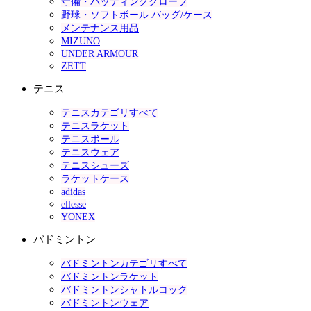
守備・バッティンググローブ
野球・ソフトボール バッグ/ケース
メンテナンス用品
MIZUNO
UNDER ARMOUR
ZETT
テニス
テニスカテゴリすべて
テニスラケット
テニスボール
テニスウェア
テニスシューズ
ラケットケース
adidas
ellesse
YONEX
バドミントン
バドミントンカテゴリすべて
バドミントンラケット
バドミントンシャトルコック
バドミントンウェア