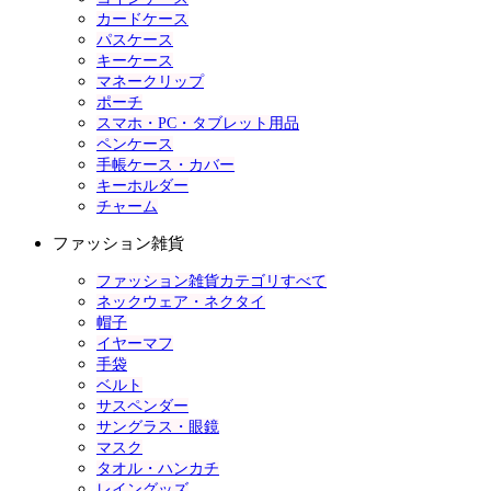
カードケース
パスケース
キーケース
マネークリップ
ポーチ
スマホ・PC・タブレット用品
ペンケース
手帳ケース・カバー
キーホルダー
チャーム
ファッション雑貨
ファッション雑貨カテゴリすべて
ネックウェア・ネクタイ
帽子
イヤーマフ
手袋
ベルト
サスペンダー
サングラス・眼鏡
マスク
タオル・ハンカチ
レイングッズ