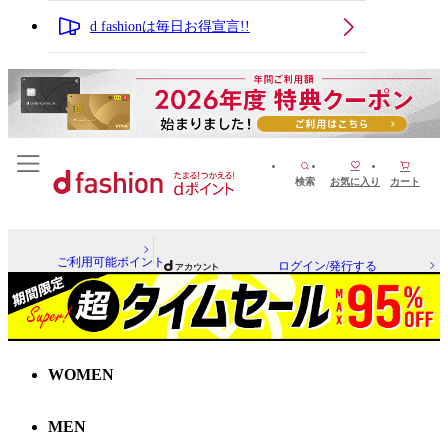
d fashionは毎日お得宣言!!
検索
お気に入り
カート
ご利用可能ポイント
ログイン/発行する
WOMEN
MEN