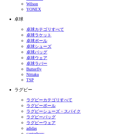
Wilson
YONEX
卓球
卓球カテゴリすべて
卓球ラケット
卓球ボール
卓球シューズ
卓球バッグ
卓球ウェア
卓球ラバー
Butterfly
Nittaku
TSP
ラグビー
ラグビーカテゴリすべて
ラグビーボール
ラグビーシューズ・スパイク
ラグビーバッグ
ラグビーウェア
adidas
canterbury