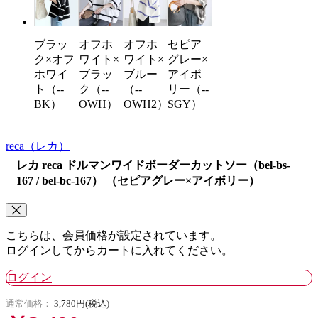
ブラッ
オフホ
オフホ
セピア
ク×オフ
ワイト×
ワイト×
グレー×
ホワイ
ブラッ
ブルー
アイボ
ト（--
ク（--
（--
リー（--
BK）
OWH）
OWH2）
SGY）
reca
（レカ）
レカ reca ドルマンワイドボーダーカットソー（bel-bs-
167 / bel-bc-167） （セピアグレー×アイボリー）
こちらは、会員価格が設定されています。
ログインしてからカートに入れてください。
ログイン
通常価格：
3,780円(税込)