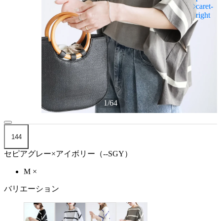
1
/
64
144
セピアグレー×アイボリー（--SGY）
M
×
バリエーション