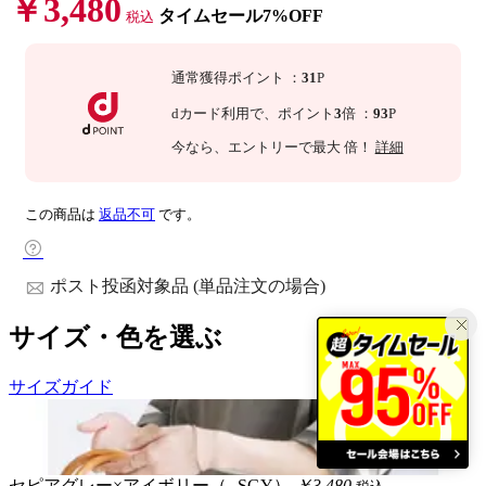
￥3,480
タイムセール7%OFF
税込
通常獲得ポイント
：
31
P
dカード利用で、
ポイント
3
倍
：
93
P
今なら
、エントリーで最大
倍！
詳細
この商品は
返品不可
です。
ポスト投函対象品 (単品注文の場合)
サイズ・色を選ぶ
サイズガイド
セピアグレー×アイボリー（--SGY）
￥3,480