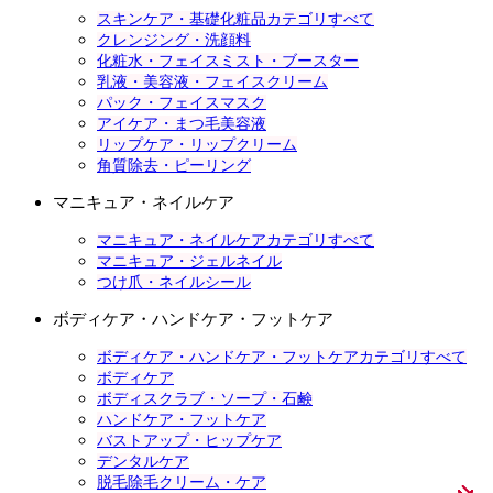
スキンケア・基礎化粧品カテゴリすべて
クレンジング・洗顔料
化粧水・フェイスミスト・ブースター
乳液・美容液・フェイスクリーム
パック・フェイスマスク
アイケア・まつ毛美容液
リップケア・リップクリーム
角質除去・ピーリング
マニキュア・ネイルケア
マニキュア・ネイルケアカテゴリすべて
マニキュア・ジェルネイル
つけ爪・ネイルシール
ボディケア・ハンドケア・フットケア
ボディケア・ハンドケア・フットケアカテゴリすべて
ボディケア
ボディスクラブ・ソープ・石鹸
ハンドケア・フットケア
バストアップ・ヒップケア
デンタルケア
脱毛除毛クリーム・ケア