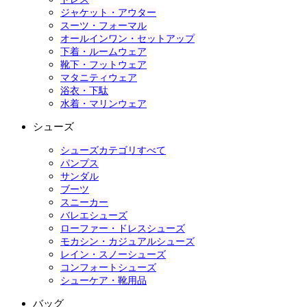
ジャケット・アウター
スーツ・フォーマル
オールインワン・セットアップ
下着・ルームウェア
靴下・フットウェア
マタニティウェア
浴衣・下駄
水着・マリンウェア
シューズ
シューズカテゴリすべて
パンプス
サンダル
ブーツ
スニーカー
バレエシューズ
ローファー・ドレスシューズ
モカシン・カジュアルシューズ
レイン・スノーシューズ
コンフォートシューズ
シューケア・靴用品
バッグ