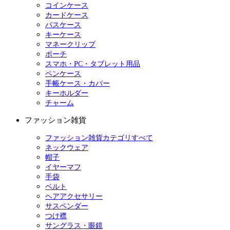
コインケース
カードケース
パスケース
キーケース
マネークリップ
ポーチ
スマホ・PC・タブレット用品
ペンケース
手帳ケース・カバー
キーホルダー
チャーム
ファッション雑貨
ファッション雑貨カテゴリすべて
ネックウェア
帽子
イヤーマフ
手袋
ベルト
ヘアアクセサリー
サスペンダー
つけ襟
サングラス・眼鏡