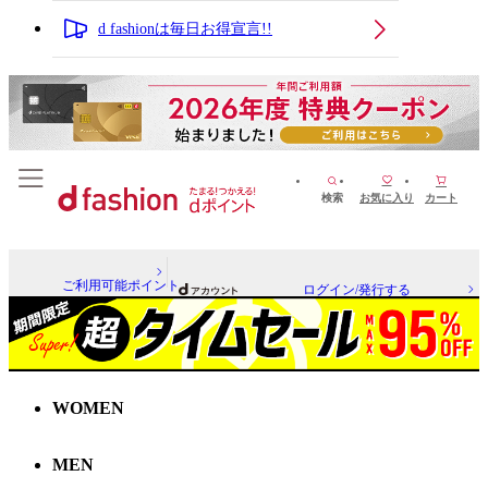
d fashionは毎日お得宣言!!
検索
お気に入り
カート
ご利用可能ポイント
ログイン/発行する
WOMEN
MEN