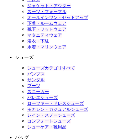
ジャケット・アウター
スーツ・フォーマル
オールインワン・セットアップ
下着・ルームウェア
靴下・フットウェア
マタニティウェア
浴衣・下駄
水着・マリンウェア
シューズ
シューズカテゴリすべて
パンプス
サンダル
ブーツ
スニーカー
バレエシューズ
ローファー・ドレスシューズ
モカシン・カジュアルシューズ
レイン・スノーシューズ
コンフォートシューズ
シューケア・靴用品
バッグ