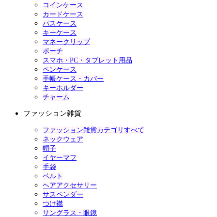
コインケース
カードケース
パスケース
キーケース
マネークリップ
ポーチ
スマホ・PC・タブレット用品
ペンケース
手帳ケース・カバー
キーホルダー
チャーム
ファッション雑貨
ファッション雑貨カテゴリすべて
ネックウェア
帽子
イヤーマフ
手袋
ベルト
ヘアアクセサリー
サスペンダー
つけ襟
サングラス・眼鏡