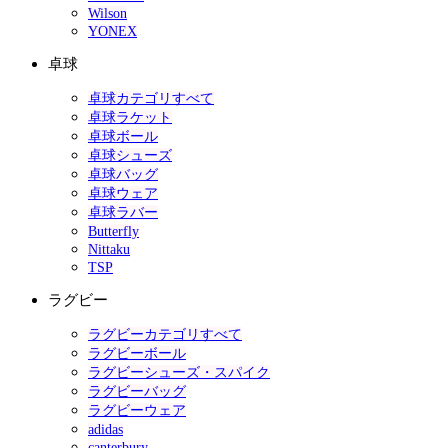
Wilson
YONEX
卓球
卓球カテゴリすべて
卓球ラケット
卓球ボール
卓球シューズ
卓球バッグ
卓球ウェア
卓球ラバー
Butterfly
Nittaku
TSP
ラグビー
ラグビーカテゴリすべて
ラグビーボール
ラグビーシューズ・スパイク
ラグビーバッグ
ラグビーウェア
adidas
canterbury