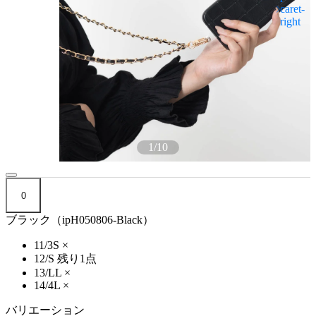
1
/
10
0
ブラック（ipH050806-Black）
11/3S
×
12/S
残り1点
13/LL
×
14/4L
×
バリエーション