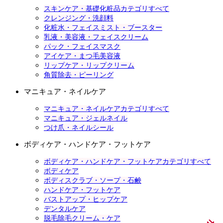
スキンケア・基礎化粧品カテゴリすべて
クレンジング・洗顔料
化粧水・フェイスミスト・ブースター
乳液・美容液・フェイスクリーム
パック・フェイスマスク
アイケア・まつ毛美容液
リップケア・リップクリーム
角質除去・ピーリング
マニキュア・ネイルケア
マニキュア・ネイルケアカテゴリすべて
マニキュア・ジェルネイル
つけ爪・ネイルシール
ボディケア・ハンドケア・フットケア
ボディケア・ハンドケア・フットケアカテゴリすべて
ボディケア
ボディスクラブ・ソープ・石鹸
ハンドケア・フットケア
バストアップ・ヒップケア
デンタルケア
脱毛除毛クリーム・ケア