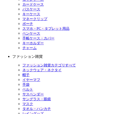
カードケース
パスケース
キーケース
マネークリップ
ポーチ
スマホ・PC・タブレット用品
ペンケース
手帳ケース・カバー
キーホルダー
チャーム
ファッション雑貨
ファッション雑貨カテゴリすべて
ネックウェア・ネクタイ
帽子
イヤーマフ
手袋
ベルト
サスペンダー
サングラス・眼鏡
マスク
タオル・ハンカチ
レイングッズ