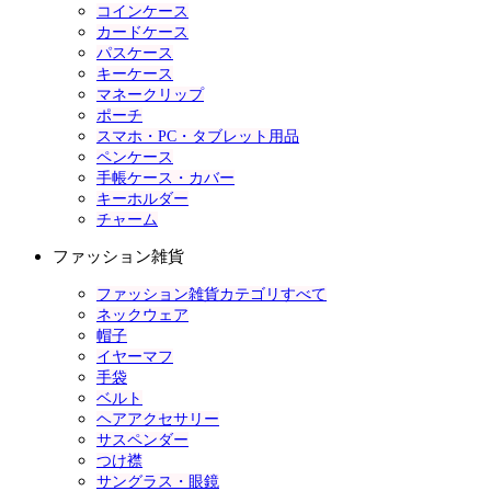
コインケース
カードケース
パスケース
キーケース
マネークリップ
ポーチ
スマホ・PC・タブレット用品
ペンケース
手帳ケース・カバー
キーホルダー
チャーム
ファッション雑貨
ファッション雑貨カテゴリすべて
ネックウェア
帽子
イヤーマフ
手袋
ベルト
ヘアアクセサリー
サスペンダー
つけ襟
サングラス・眼鏡