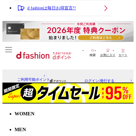
d fashionは毎日お得宣言!!
検索
お気に入り
カート
ご利用可能ポイント
ログイン/発行する
WOMEN
MEN