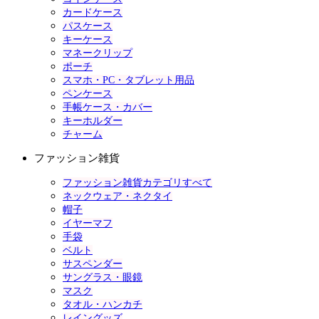
カードケース
パスケース
キーケース
マネークリップ
ポーチ
スマホ・PC・タブレット用品
ペンケース
手帳ケース・カバー
キーホルダー
チャーム
ファッション雑貨
ファッション雑貨カテゴリすべて
ネックウェア・ネクタイ
帽子
イヤーマフ
手袋
ベルト
サスペンダー
サングラス・眼鏡
マスク
タオル・ハンカチ
レイングッズ