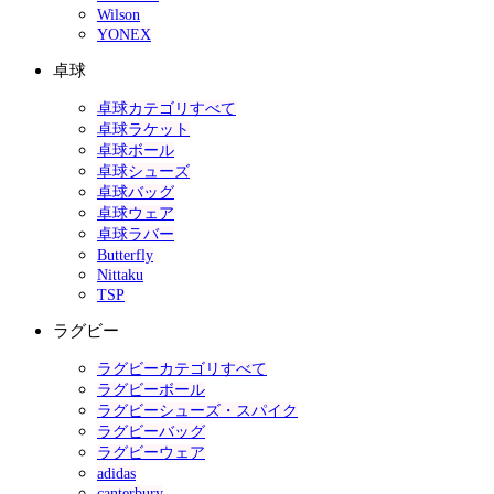
Wilson
YONEX
卓球
卓球カテゴリすべて
卓球ラケット
卓球ボール
卓球シューズ
卓球バッグ
卓球ウェア
卓球ラバー
Butterfly
Nittaku
TSP
ラグビー
ラグビーカテゴリすべて
ラグビーボール
ラグビーシューズ・スパイク
ラグビーバッグ
ラグビーウェア
adidas
canterbury