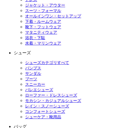
ジャケット・アウター
スーツ・フォーマル
オールインワン・セットアップ
下着・ルームウェア
靴下・フットウェア
マタニティウェア
浴衣・下駄
水着・マリンウェア
シューズ
シューズカテゴリすべて
パンプス
サンダル
ブーツ
スニーカー
バレエシューズ
ローファー・ドレスシューズ
モカシン・カジュアルシューズ
レイン・スノーシューズ
コンフォートシューズ
シューケア・靴用品
バッグ