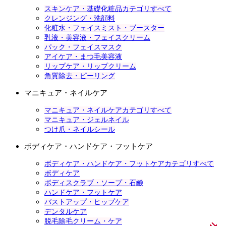
スキンケア・基礎化粧品カテゴリすべて
クレンジング・洗顔料
化粧水・フェイスミスト・ブースター
乳液・美容液・フェイスクリーム
パック・フェイスマスク
アイケア・まつ毛美容液
リップケア・リップクリーム
角質除去・ピーリング
マニキュア・ネイルケア
マニキュア・ネイルケアカテゴリすべて
マニキュア・ジェルネイル
つけ爪・ネイルシール
ボディケア・ハンドケア・フットケア
ボディケア・ハンドケア・フットケアカテゴリすべて
ボディケア
ボディスクラブ・ソープ・石鹸
ハンドケア・フットケア
バストアップ・ヒップケア
デンタルケア
脱毛除毛クリーム・ケア