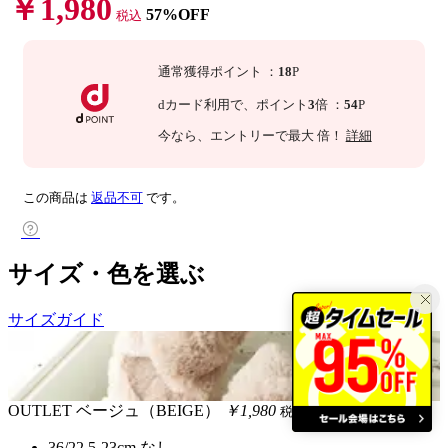
￥1,980
57%OFF
税込
通常獲得ポイント
：
18
P
dカード利用で、
ポイント
3
倍
：
54
P
今なら
、エントリーで最大
倍！
詳細
この商品は
返品不可
です。
サイズ・色を選ぶ
サイズガイド
OUTLET
ベージュ（BEIGE）
￥1,980
税込
36/22.5-23cm
なし