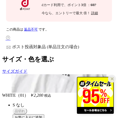
dカード利用で、
ポイント
3
倍
：
60
P
今なら
、エントリーで最大
倍！
詳細
この商品は
返品不可
です。
ポスト投函対象品 (単品注文の場合)
サイズ・色を選ぶ
サイズガイド
WHITE（01）
￥2,200
税込
S
なし
品切れ
お気に入りに追加