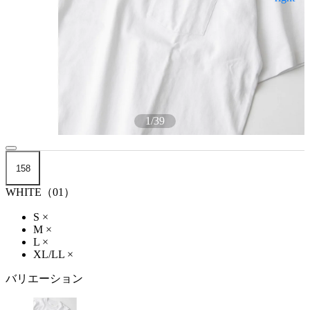
1
/
39
158
WHITE（01）
S
×
M
×
L
×
XL/LL
×
バリエーション