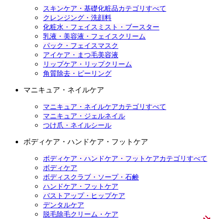
スキンケア・基礎化粧品カテゴリすべて
クレンジング・洗顔料
化粧水・フェイスミスト・ブースター
乳液・美容液・フェイスクリーム
パック・フェイスマスク
アイケア・まつ毛美容液
リップケア・リップクリーム
角質除去・ピーリング
マニキュア・ネイルケア
マニキュア・ネイルケアカテゴリすべて
マニキュア・ジェルネイル
つけ爪・ネイルシール
ボディケア・ハンドケア・フットケア
ボディケア・ハンドケア・フットケアカテゴリすべて
ボディケア
ボディスクラブ・ソープ・石鹸
ハンドケア・フットケア
バストアップ・ヒップケア
デンタルケア
脱毛除毛クリーム・ケア