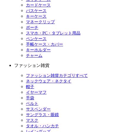
カードケース
パスケース
キーケース
マネークリップ
ポーチ
スマホ・PC・タブレット用品
ペンケース
手帳ケース・カバー
キーホルダー
チャーム
ファッション雑貨
ファッション雑貨カテゴリすべて
ネックウェア・ネクタイ
帽子
イヤーマフ
手袋
ベルト
サスペンダー
サングラス・眼鏡
マスク
タオル・ハンカチ
レイングッズ