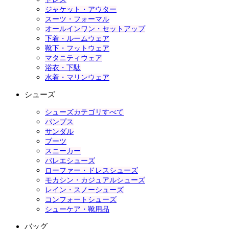
ジャケット・アウター
スーツ・フォーマル
オールインワン・セットアップ
下着・ルームウェア
靴下・フットウェア
マタニティウェア
浴衣・下駄
水着・マリンウェア
シューズ
シューズカテゴリすべて
パンプス
サンダル
ブーツ
スニーカー
バレエシューズ
ローファー・ドレスシューズ
モカシン・カジュアルシューズ
レイン・スノーシューズ
コンフォートシューズ
シューケア・靴用品
バッグ