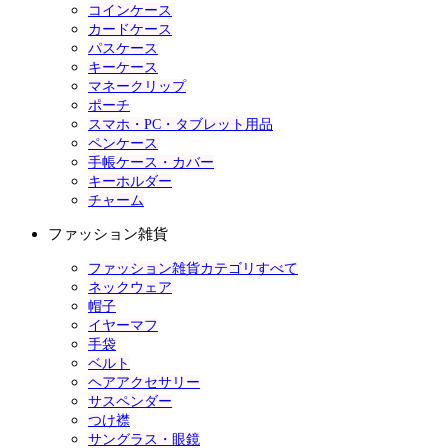
コインケース
カードケース
パスケース
キーケース
マネークリップ
ポーチ
スマホ・PC・タブレット用品
ペンケース
手帳ケース・カバー
キーホルダー
チャーム
ファッション雑貨
ファッション雑貨カテゴリすべて
ネックウェア
帽子
イヤーマフ
手袋
ベルト
ヘアアクセサリー
サスペンダー
つけ襟
サングラス・眼鏡