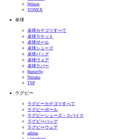
Wilson
YONEX
卓球
卓球カテゴリすべて
卓球ラケット
卓球ボール
卓球シューズ
卓球バッグ
卓球ウェア
卓球ラバー
Butterfly
Nittaku
TSP
ラグビー
ラグビーカテゴリすべて
ラグビーボール
ラグビーシューズ・スパイク
ラグビーバッグ
ラグビーウェア
adidas
canterbury