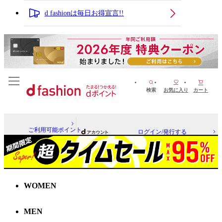
d fashionは毎日お得宣言!!
検索
お気に入り
カート
ご利用可能ポイント
ログイン/発行する
WOMEN
MEN