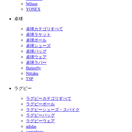
Wilson
YONEX
卓球
卓球カテゴリすべて
卓球ラケット
卓球ボール
卓球シューズ
卓球バッグ
卓球ウェア
卓球ラバー
Butterfly
Nittaku
TSP
ラグビー
ラグビーカテゴリすべて
ラグビーボール
ラグビーシューズ・スパイク
ラグビーバッグ
ラグビーウェア
adidas
canterbury