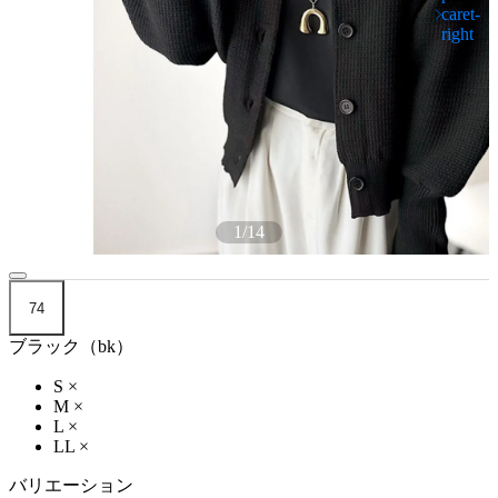
1
/
14
74
ブラック（bk）
S
×
M
×
L
×
LL
×
バリエーション