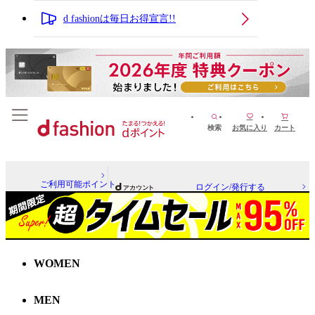
d fashionは毎日お得宣言!!
検索
お気に入り
カート
ご利用可能ポイント
ログイン/発行する
WOMEN
MEN