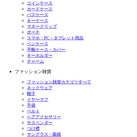
コインケース
カードケース
パスケース
キーケース
マネークリップ
ポーチ
スマホ・PC・タブレット用品
ペンケース
手帳ケース・カバー
キーホルダー
チャーム
ファッション雑貨
ファッション雑貨カテゴリすべて
ネックウェア
帽子
イヤーマフ
手袋
ベルト
ヘアアクセサリー
サスペンダー
つけ襟
サングラス・眼鏡