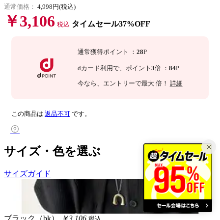
通常価格：
4,998円(税込)
￥3,106
タイムセール37%OFF
税込
通常獲得ポイント
：
28
P
dカード利用で、
ポイント
3
倍
：
84
P
今なら
、エントリーで最大
倍！
詳細
この商品は
返品不可
です。
サイズ・色を選ぶ
サイズガイド
ブラック（bk）
￥3,106
税込