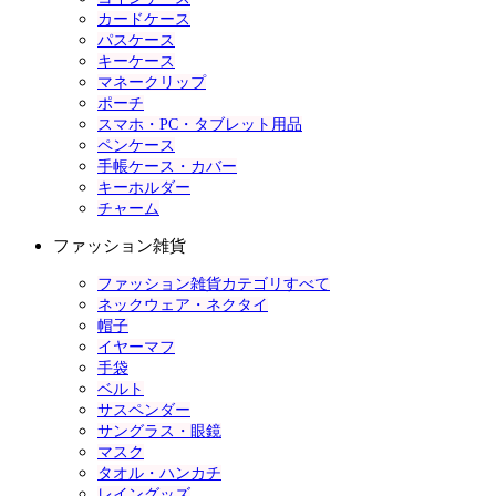
カードケース
パスケース
キーケース
マネークリップ
ポーチ
スマホ・PC・タブレット用品
ペンケース
手帳ケース・カバー
キーホルダー
チャーム
ファッション雑貨
ファッション雑貨カテゴリすべて
ネックウェア・ネクタイ
帽子
イヤーマフ
手袋
ベルト
サスペンダー
サングラス・眼鏡
マスク
タオル・ハンカチ
レイングッズ