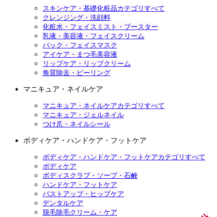
スキンケア・基礎化粧品カテゴリすべて
クレンジング・洗顔料
化粧水・フェイスミスト・ブースター
乳液・美容液・フェイスクリーム
パック・フェイスマスク
アイケア・まつ毛美容液
リップケア・リップクリーム
角質除去・ピーリング
マニキュア・ネイルケア
マニキュア・ネイルケアカテゴリすべて
マニキュア・ジェルネイル
つけ爪・ネイルシール
ボディケア・ハンドケア・フットケア
ボディケア・ハンドケア・フットケアカテゴリすべて
ボディケア
ボディスクラブ・ソープ・石鹸
ハンドケア・フットケア
バストアップ・ヒップケア
デンタルケア
脱毛除毛クリーム・ケア