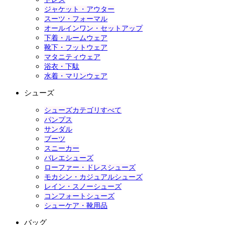
ジャケット・アウター
スーツ・フォーマル
オールインワン・セットアップ
下着・ルームウェア
靴下・フットウェア
マタニティウェア
浴衣・下駄
水着・マリンウェア
シューズ
シューズカテゴリすべて
パンプス
サンダル
ブーツ
スニーカー
バレエシューズ
ローファー・ドレスシューズ
モカシン・カジュアルシューズ
レイン・スノーシューズ
コンフォートシューズ
シューケア・靴用品
バッグ