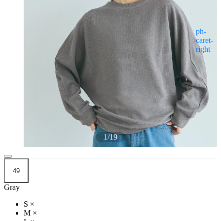
1
/
19
49
Gray
S
×
M
×