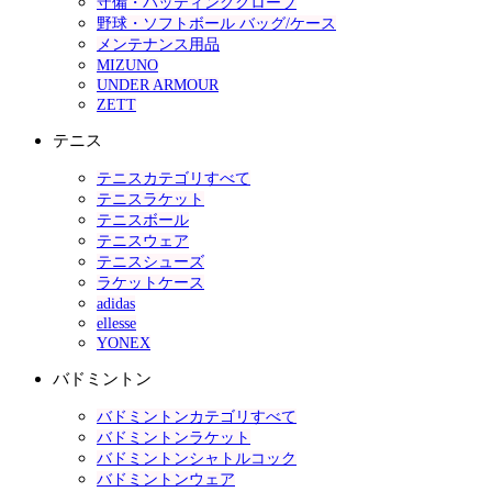
守備・バッティンググローブ
野球・ソフトボール バッグ/ケース
メンテナンス用品
MIZUNO
UNDER ARMOUR
ZETT
テニス
テニスカテゴリすべて
テニスラケット
テニスボール
テニスウェア
テニスシューズ
ラケットケース
adidas
ellesse
YONEX
バドミントン
バドミントンカテゴリすべて
バドミントンラケット
バドミントンシャトルコック
バドミントンウェア