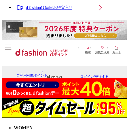
d fashionは毎日お得宣言!!
検索
お気に入り
カート
ご利用可能ポイント
ログイン/発行する
WOMEN