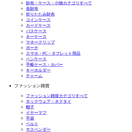
財布・ケース・小物カテゴリすべて
長財布
折りたたみ財布
コインケース
カードケース
パスケース
キーケース
マネークリップ
ポーチ
スマホ・PC・タブレット用品
ペンケース
手帳ケース・カバー
キーホルダー
チャーム
ファッション雑貨
ファッション雑貨カテゴリすべて
ネックウェア・ネクタイ
帽子
イヤーマフ
手袋
ベルト
サスペンダー