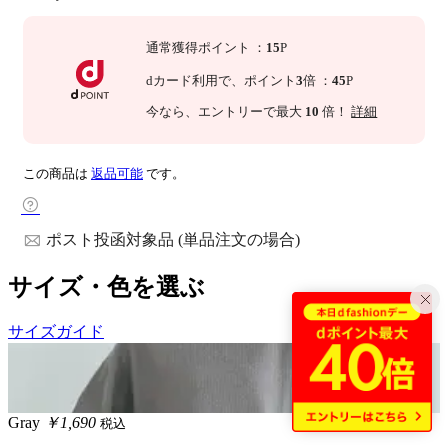
通常獲得ポイント
：
15
P
dカード利用で、
ポイント
3
倍
：
45
P
今なら
、エントリーで最大
10
倍！
詳細
この商品は
返品可能
です。
ポスト投函対象品 (単品注文の場合)
サイズ・色を選ぶ
サイズガイド
Gray
￥1,690
税込