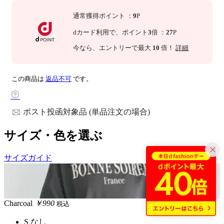
通常獲得ポイント
：
9
P
dカード利用で、
ポイント
3
倍
：
27
P
今なら
、エントリーで最大
10
倍！
詳細
この商品は
返品不可
です。
ポスト投函対象品 (単品注文の場合)
サイズ・色を選ぶ
サイズガイド
Charcoal
￥990
税込
S
なし