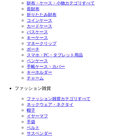
財布・ケース・小物カテゴリすべて
長財布
折りたたみ財布
コインケース
カードケース
パスケース
キーケース
マネークリップ
ポーチ
スマホ・PC・タブレット用品
ペンケース
手帳ケース・カバー
キーホルダー
チャーム
ファッション雑貨
ファッション雑貨カテゴリすべて
ネックウェア・ネクタイ
帽子
イヤーマフ
手袋
ベルト
サスペンダー