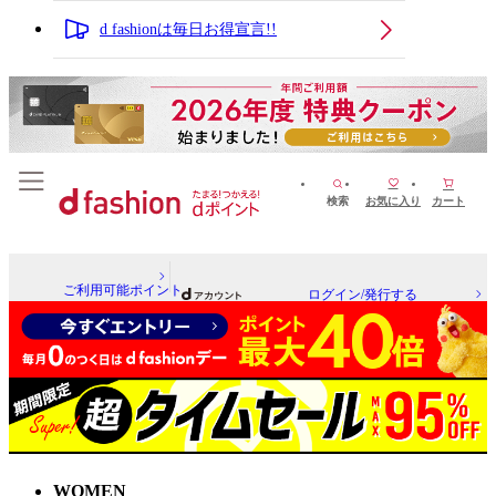
d fashionは毎日お得宣言!!
検索
お気に入り
カート
ご利用可能ポイント
ログイン/発行する
WOMEN