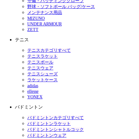
守備・バッティンググローブ
野球・ソフトボール バッグ/ケース
メンテナンス用品
MIZUNO
UNDER ARMOUR
ZETT
テニス
テニスカテゴリすべて
テニスラケット
テニスボール
テニスウェア
テニスシューズ
ラケットケース
adidas
ellesse
YONEX
バドミントン
バドミントンカテゴリすべて
バドミントンラケット
バドミントンシャトルコック
バドミントンウェア