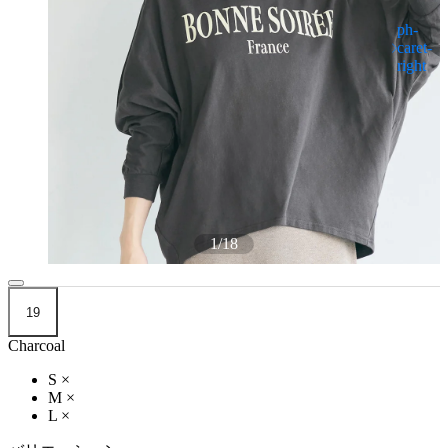
1
/
18
19
Charcoal
S
×
M
×
L
×