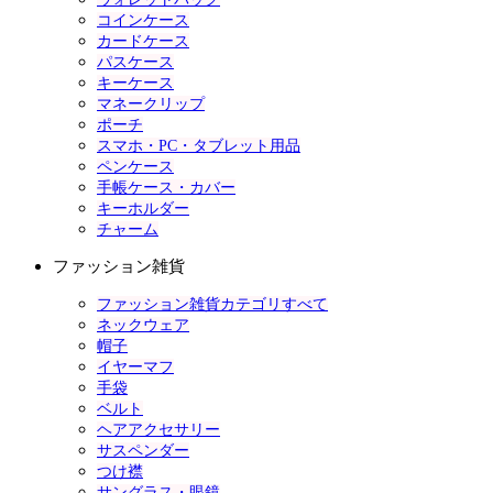
コインケース
カードケース
パスケース
キーケース
マネークリップ
ポーチ
スマホ・PC・タブレット用品
ペンケース
手帳ケース・カバー
キーホルダー
チャーム
ファッション雑貨
ファッション雑貨カテゴリすべて
ネックウェア
帽子
イヤーマフ
手袋
ベルト
ヘアアクセサリー
サスペンダー
つけ襟
サングラス・眼鏡