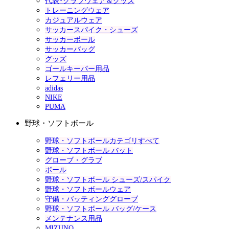
代表･クラブウェア＆グッズ
トレーニングウェア
カジュアルウェア
サッカースパイク・シューズ
サッカーボール
サッカーバッグ
グッズ
ゴールキーパー用品
レフェリー用品
adidas
NIKE
PUMA
野球・ソフトボール
野球・ソフトボールカテゴリすべて
野球・ソフトボール バット
グローブ・グラブ
ボール
野球・ソフトボール シューズ/スパイク
野球・ソフトボールウェア
守備・バッティンググローブ
野球・ソフトボール バッグ/ケース
メンテナンス用品
MIZUNO