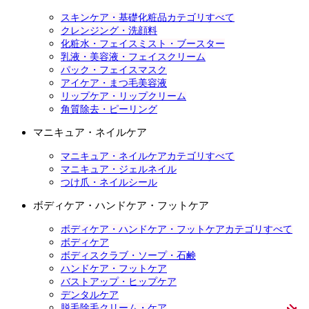
スキンケア・基礎化粧品カテゴリすべて
クレンジング・洗顔料
化粧水・フェイスミスト・ブースター
乳液・美容液・フェイスクリーム
パック・フェイスマスク
アイケア・まつ毛美容液
リップケア・リップクリーム
角質除去・ピーリング
マニキュア・ネイルケア
マニキュア・ネイルケアカテゴリすべて
マニキュア・ジェルネイル
つけ爪・ネイルシール
ボディケア・ハンドケア・フットケア
ボディケア・ハンドケア・フットケアカテゴリすべて
ボディケア
ボディスクラブ・ソープ・石鹸
ハンドケア・フットケア
バストアップ・ヒップケア
デンタルケア
脱毛除毛クリーム・ケア