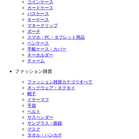
コインケース
カードケース
パスケース
キーケース
マネークリップ
ポーチ
スマホ・PC・タブレット用品
ペンケース
手帳ケース・カバー
キーホルダー
チャーム
ファッション雑貨
ファッション雑貨カテゴリすべて
ネックウェア・ネクタイ
帽子
イヤーマフ
手袋
ベルト
サスペンダー
サングラス・眼鏡
マスク
タオル・ハンカチ