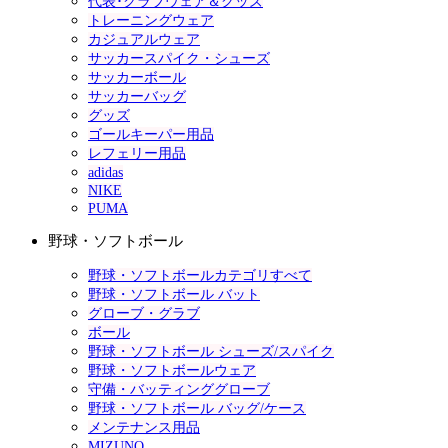
代表･クラブウェア＆グッズ
トレーニングウェア
カジュアルウェア
サッカースパイク・シューズ
サッカーボール
サッカーバッグ
グッズ
ゴールキーパー用品
レフェリー用品
adidas
NIKE
PUMA
野球・ソフトボール
野球・ソフトボールカテゴリすべて
野球・ソフトボール バット
グローブ・グラブ
ボール
野球・ソフトボール シューズ/スパイク
野球・ソフトボールウェア
守備・バッティンググローブ
野球・ソフトボール バッグ/ケース
メンテナンス用品
MIZUNO