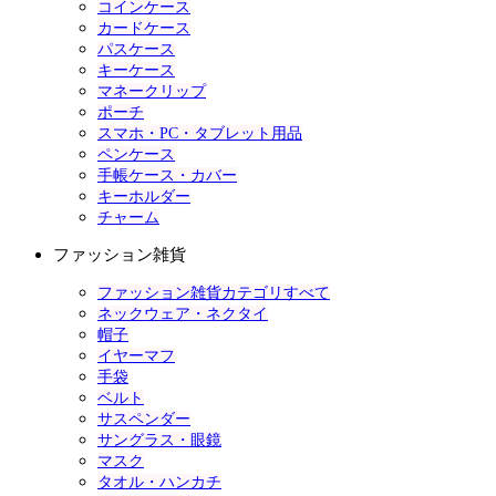
コインケース
カードケース
パスケース
キーケース
マネークリップ
ポーチ
スマホ・PC・タブレット用品
ペンケース
手帳ケース・カバー
キーホルダー
チャーム
ファッション雑貨
ファッション雑貨カテゴリすべて
ネックウェア・ネクタイ
帽子
イヤーマフ
手袋
ベルト
サスペンダー
サングラス・眼鏡
マスク
タオル・ハンカチ