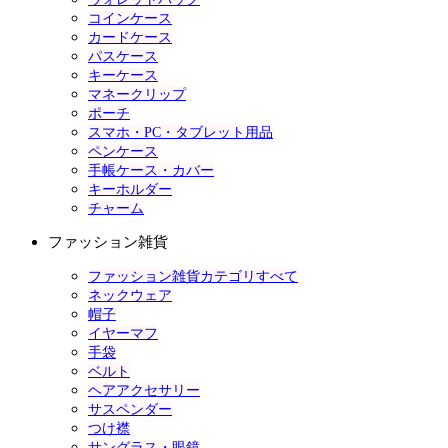
コインケース
カードケース
パスケース
キーケース
マネークリップ
ポーチ
スマホ・PC・タブレット用品
ペンケース
手帳ケース・カバー
キーホルダー
チャーム
ファッション雑貨
ファッション雑貨カテゴリすべて
ネックウェア
帽子
イヤーマフ
手袋
ベルト
ヘアアクセサリー
サスペンダー
つけ襟
サングラス・眼鏡