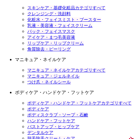
スキンケア・基礎化粧品カテゴリすべて
クレンジング・洗顔料
化粧水・フェイスミスト・ブースター
乳液・美容液・フェイスクリーム
パック・フェイスマスク
アイケア・まつ毛美容液
リップケア・リップクリーム
角質除去・ピーリング
マニキュア・ネイルケア
マニキュア・ネイルケアカテゴリすべて
マニキュア・ジェルネイル
つけ爪・ネイルシール
ボディケア・ハンドケア・フットケア
ボディケア・ハンドケア・フットケアカテゴリすべて
ボディケア
ボディスクラブ・ソープ・石鹸
ハンドケア・フットケア
バストアップ・ヒップケア
デンタルケア
脱毛除毛クリーム・ケア