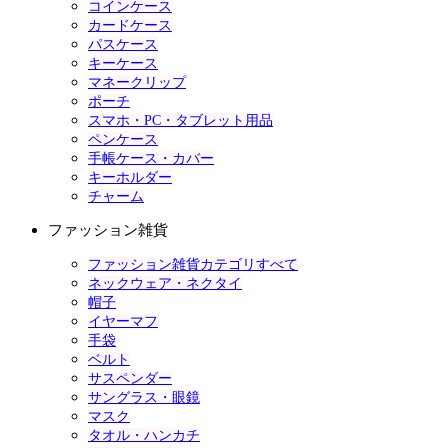
コインケース
カードケース
パスケース
キーケース
マネークリップ
ポーチ
スマホ・PC・タブレット用品
ペンケース
手帳ケース・カバー
キーホルダー
チャーム
ファッション雑貨
ファッション雑貨カテゴリすべて
ネックウェア・ネクタイ
帽子
イヤーマフ
手袋
ベルト
サスペンダー
サングラス・眼鏡
マスク
タオル・ハンカチ