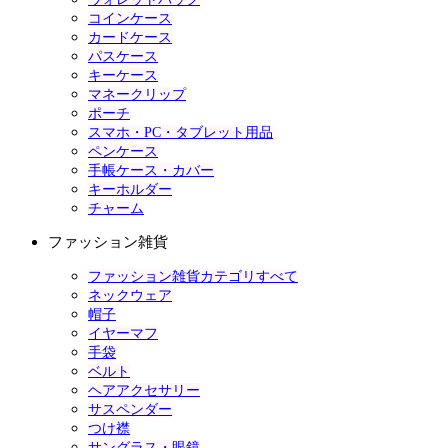
コインケース
カードケース
パスケース
キーケース
マネークリップ
ポーチ
スマホ・PC・タブレット用品
ペンケース
手帳ケース・カバー
キーホルダー
チャーム
ファッション雑貨
ファッション雑貨カテゴリすべて
ネックウェア
帽子
イヤーマフ
手袋
ベルト
ヘアアクセサリー
サスペンダー
つけ襟
サングラス・眼鏡