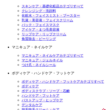
スキンケア・基礎化粧品カテゴリすべて
クレンジング・洗顔料
化粧水・フェイスミスト・ブースター
乳液・美容液・フェイスクリーム
パック・フェイスマスク
アイケア・まつ毛美容液
リップケア・リップクリーム
角質除去・ピーリング
マニキュア・ネイルケア
マニキュア・ネイルケアカテゴリすべて
マニキュア・ジェルネイル
つけ爪・ネイルシール
ボディケア・ハンドケア・フットケア
ボディケア・ハンドケア・フットケアカテゴリすべて
ボディケア
ボディスクラブ・ソープ・石鹸
ハンドケア・フットケア
バストアップ・ヒップケア
デンタルケア
脱毛除毛クリーム・ケア