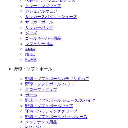
代表･クラブウェア＆グッズ
トレーニングウェア
カジュアルウェア
サッカースパイク・シューズ
サッカーボール
サッカーバッグ
グッズ
ゴールキーパー用品
レフェリー用品
adidas
NIKE
PUMA
野球・ソフトボール
野球・ソフトボールカテゴリすべて
野球・ソフトボール バット
グローブ・グラブ
ボール
野球・ソフトボール シューズ/スパイク
野球・ソフトボールウェア
守備・バッティンググローブ
野球・ソフトボール バッグ/ケース
メンテナンス用品
MIZUNO