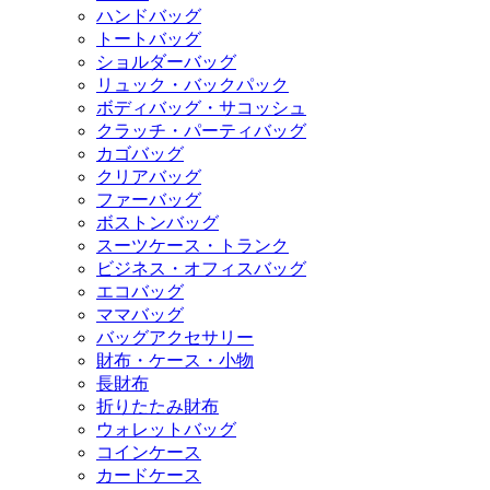
ハンドバッグ
トートバッグ
ショルダーバッグ
リュック・バックパック
ボディバッグ・サコッシュ
クラッチ・パーティバッグ
カゴバッグ
クリアバッグ
ファーバッグ
ボストンバッグ
スーツケース・トランク
ビジネス・オフィスバッグ
エコバッグ
ママバッグ
バッグアクセサリー
財布・ケース・小物
長財布
折りたたみ財布
ウォレットバッグ
コインケース
カードケース