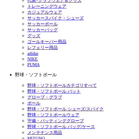
代表･クラブウェア＆グッズ
トレーニングウェア
カジュアルウェア
サッカースパイク・シューズ
サッカーボール
サッカーバッグ
グッズ
ゴールキーパー用品
レフェリー用品
adidas
NIKE
PUMA
野球・ソフトボール
野球・ソフトボールカテゴリすべて
野球・ソフトボール バット
グローブ・グラブ
ボール
野球・ソフトボール シューズ/スパイク
野球・ソフトボールウェア
守備・バッティンググローブ
野球・ソフトボール バッグ/ケース
メンテナンス用品
MIZUNO