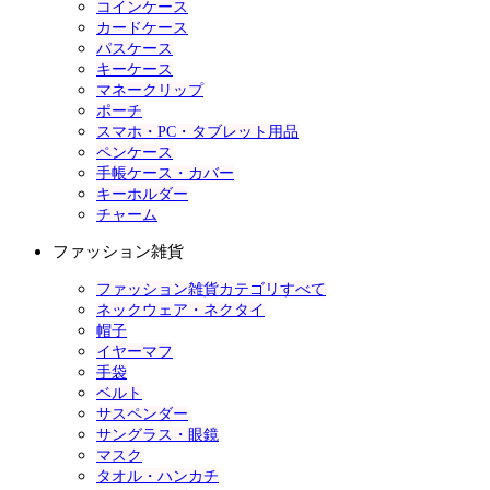
コインケース
カードケース
パスケース
キーケース
マネークリップ
ポーチ
スマホ・PC・タブレット用品
ペンケース
手帳ケース・カバー
キーホルダー
チャーム
ファッション雑貨
ファッション雑貨カテゴリすべて
ネックウェア・ネクタイ
帽子
イヤーマフ
手袋
ベルト
サスペンダー
サングラス・眼鏡
マスク
タオル・ハンカチ