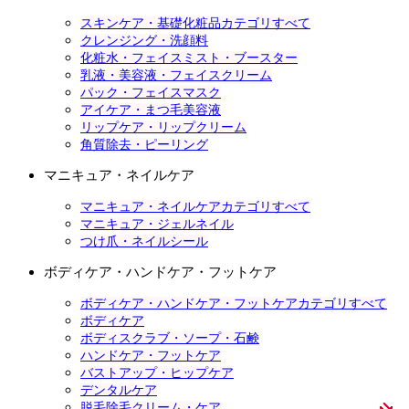
スキンケア・基礎化粧品カテゴリすべて
クレンジング・洗顔料
化粧水・フェイスミスト・ブースター
乳液・美容液・フェイスクリーム
パック・フェイスマスク
アイケア・まつ毛美容液
リップケア・リップクリーム
角質除去・ピーリング
マニキュア・ネイルケア
マニキュア・ネイルケアカテゴリすべて
マニキュア・ジェルネイル
つけ爪・ネイルシール
ボディケア・ハンドケア・フットケア
ボディケア・ハンドケア・フットケアカテゴリすべて
ボディケア
ボディスクラブ・ソープ・石鹸
ハンドケア・フットケア
バストアップ・ヒップケア
デンタルケア
脱毛除毛クリーム・ケア