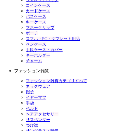
コインケース
カードケース
パスケース
キーケース
マネークリップ
ポーチ
スマホ・PC・タブレット用品
ペンケース
手帳ケース・カバー
キーホルダー
チャーム
ファッション雑貨
ファッション雑貨カテゴリすべて
ネックウェア
帽子
イヤーマフ
手袋
ベルト
ヘアアクセサリー
サスペンダー
つけ襟
サングラス・眼鏡