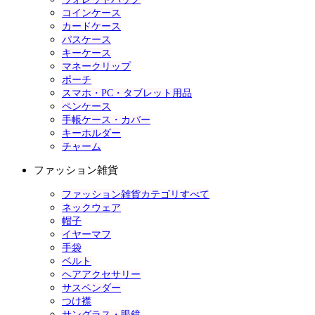
コインケース
カードケース
パスケース
キーケース
マネークリップ
ポーチ
スマホ・PC・タブレット用品
ペンケース
手帳ケース・カバー
キーホルダー
チャーム
ファッション雑貨
ファッション雑貨カテゴリすべて
ネックウェア
帽子
イヤーマフ
手袋
ベルト
ヘアアクセサリー
サスペンダー
つけ襟
サングラス・眼鏡