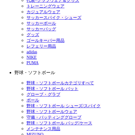
代表･クラブウェア＆グッズ
トレーニングウェア
カジュアルウェア
サッカースパイク・シューズ
サッカーボール
サッカーバッグ
グッズ
ゴールキーパー用品
レフェリー用品
adidas
NIKE
PUMA
野球・ソフトボール
野球・ソフトボールカテゴリすべて
野球・ソフトボール バット
グローブ・グラブ
ボール
野球・ソフトボール シューズ/スパイク
野球・ソフトボールウェア
守備・バッティンググローブ
野球・ソフトボール バッグ/ケース
メンテナンス用品
MIZUNO