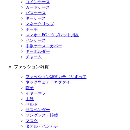
コインケース
カードケース
パスケース
キーケース
マネークリップ
ポーチ
スマホ・PC・タブレット用品
ペンケース
手帳ケース・カバー
キーホルダー
チャーム
ファッション雑貨
ファッション雑貨カテゴリすべて
ネックウェア・ネクタイ
帽子
イヤーマフ
手袋
ベルト
サスペンダー
サングラス・眼鏡
マスク
タオル・ハンカチ