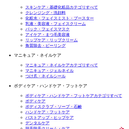
スキンケア・基礎化粧品カテゴリすべて
クレンジング・洗顔料
化粧水・フェイスミスト・ブースター
乳液・美容液・フェイスクリーム
パック・フェイスマスク
アイケア・まつ毛美容液
リップケア・リップクリーム
角質除去・ピーリング
マニキュア・ネイルケア
マニキュア・ネイルケアカテゴリすべて
マニキュア・ジェルネイル
つけ爪・ネイルシール
ボディケア・ハンドケア・フットケア
ボディケア・ハンドケア・フットケアカテゴリすべて
ボディケア
ボディスクラブ・ソープ・石鹸
ハンドケア・フットケア
バストアップ・ヒップケア
デンタルケア
脱毛除毛クリーム・ケア