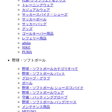
代表･クラブウェア＆グッズ
トレーニングウェア
カジュアルウェア
サッカースパイク・シューズ
サッカーボール
サッカーバッグ
グッズ
ゴールキーパー用品
レフェリー用品
adidas
NIKE
PUMA
野球・ソフトボール
野球・ソフトボールカテゴリすべて
野球・ソフトボール バット
グローブ・グラブ
ボール
野球・ソフトボール シューズ/スパイク
野球・ソフトボールウェア
守備・バッティンググローブ
野球・ソフトボール バッグ/ケース
メンテナンス用品
MIZUNO