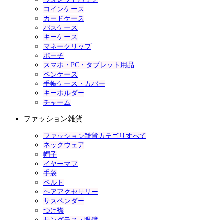
コインケース
カードケース
パスケース
キーケース
マネークリップ
ポーチ
スマホ・PC・タブレット用品
ペンケース
手帳ケース・カバー
キーホルダー
チャーム
ファッション雑貨
ファッション雑貨カテゴリすべて
ネックウェア
帽子
イヤーマフ
手袋
ベルト
ヘアアクセサリー
サスペンダー
つけ襟
サングラス・眼鏡