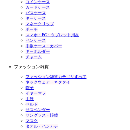
コインケース
カードケース
パスケース
キーケース
マネークリップ
ポーチ
スマホ・PC・タブレット用品
ペンケース
手帳ケース・カバー
キーホルダー
チャーム
ファッション雑貨
ファッション雑貨カテゴリすべて
ネックウェア・ネクタイ
帽子
イヤーマフ
手袋
ベルト
サスペンダー
サングラス・眼鏡
マスク
タオル・ハンカチ