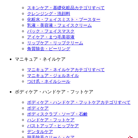
スキンケア・基礎化粧品カテゴリすべて
クレンジング・洗顔料
化粧水・フェイスミスト・ブースター
乳液・美容液・フェイスクリーム
パック・フェイスマスク
アイケア・まつ毛美容液
リップケア・リップクリーム
角質除去・ピーリング
マニキュア・ネイルケア
マニキュア・ネイルケアカテゴリすべて
マニキュア・ジェルネイル
つけ爪・ネイルシール
ボディケア・ハンドケア・フットケア
ボディケア・ハンドケア・フットケアカテゴリすべて
ボディケア
ボディスクラブ・ソープ・石鹸
ハンドケア・フットケア
バストアップ・ヒップケア
デンタルケア
脱毛除毛クリーム・ケア