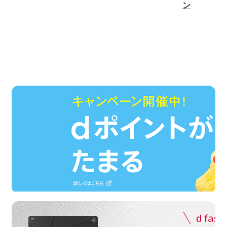
ン
[2/5]毎月0のつく日開催「d fashionデー」の特典内容変更のお知らせ（2025年3月10日～）
【定期メンテナンス】ｄカード支払いにつきまして