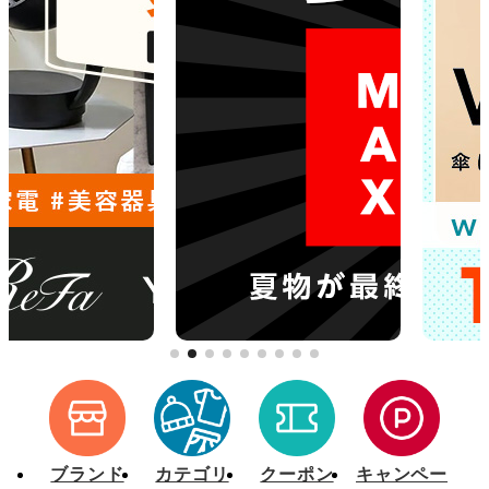
[4/27] GW期間の営業・配送について
[3/27] 【重要】「FOMA」および「iモード」終了に伴うdショッピングのご利用に関する対応のお願い
[2/18] 毎月0・5のつく日、日曜日開催「d fashionデー」の特典内容変更のお知らせ（2026年3月1日～）
[2/10] システムメンテナンスの実施について
[1/21] 【復旧/お詫び】お客様情報（お届け先住所）の更新・新規登録ができない事象について
[12/15] 年末年始の営業および配送についてのご案内
[12/10] 送料実質無料クーポンを開始しました。1回のご注文で8,000円以上ご購入(返品差引後)の場合、送料分のクーポンをプレゼントします。
[10/27] ｄカード以外のクレジットカードの名義登録の必須化とdアカウント情報の更新のお願い
[8/27]購入手続き時のパスキー認証の追加について
[8/6]お盆期間中の営業および配送についてのご案内
[7/15]dカード PLATINUM/GOLD クーポンのご利用について
[5/27]プライバシーポリシー改定について（6月24日）
ブランド
カテゴリ
クーポン
キャンペー